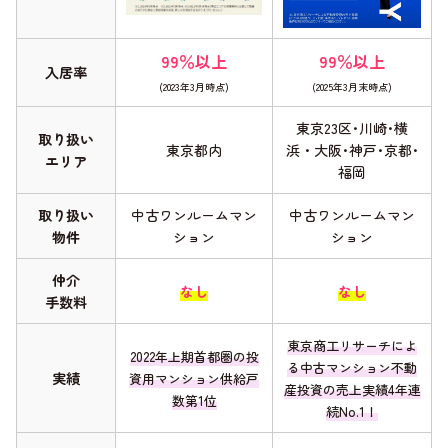
99％以上
99％以上
入居率
(2023年3月時点)
(2025年3月末時点)
東京23区･川崎･横
取り扱い
東京都内
浜・大阪･神戸･京都･
エリア
福岡
取り扱い
中古ワンルームマン
中古ワンルームマン
物件
ション
ション
仲介
なし
なし
手数料
東京商工リサーチによ
2022年上期首都圏の投
る中古マンション不動
実績
資用マンション供給戸
産投資の売上実績4年連
数第1位
続No.1！