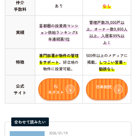
仲介
あり
なし
手数料
管理戸数29,000戸以
首都圏の投資用マンシ
上、オーナー数9,800人
実績
ョン供給ランキング4
以上、入居率99%以
年連続第1位
上！
専門部署が物件の管理
500件以上のメディアに
特徴
をサポート
。好立地の
掲載。
しつこい営業・
物件に投資可能。
勧誘なし
公式
FJ
日本財託
ネクスト
サイト
合わせて読みたい
2026/01/19