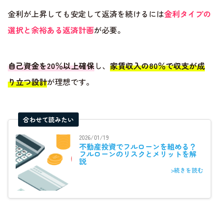
金利が上昇しても安定して返済を続けるには
金利タイプの
選択と余裕ある返済計画
が必要。
自己資金を20％以上確保
し、
家賃収入の80％で収支が成
り立つ設計
が理想です。
合わせて読みたい
2026/01/19
不動産投資でフルローンを組める？
フルローンのリスクとメリットを解
説
>続きを読む