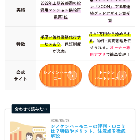
2022年上期首都圏の投
ン『ZOOM』で10年連
実績
資用マンション供給戸
続グッドデザイン賞受
数第1位
賞
月々1万円から始められ
手厚い管理業務代行サ
る
。物件･賃貸管理を任
特徴
ービスあり
。保証制度
せられる。
オーナー専
が充実。
用アプリ
で簡単管理！
公式
シノケンハーモ
トーシン
ニー
パートナーズ
サイト
合わせて読みたい
2026/05/26
シノケンハーモニーの評判・口コミ
は？特徴やメリット、注意点を徹底
解説