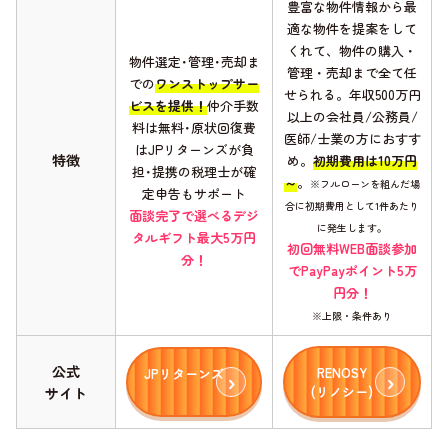
豊富な物件情報から最
適な物件を提案をして
くれて、物件の購入・
物件選定･管理･売却ま
管理・売却まで全て任
での
ワンストップサー
せられる。年収500万円
ビスを提供！
仲介手数
以上の会社員/公務員/
料は無料･原状回復費
医師/士業の方におすす
はJPリターンズが負
特徴
め。
初期費用は10万円
担･提携の税理士が確
～
。
※フルローンを組んだ場
定申告もサポート
合に初期費用として1件あたり
面談完了で選べるデジ
に発生します。
タルギフト最大5万円
初回無料WEB面談参加
分！
でPayPayポイント5万
円分！
※上限・条件あり
公式
RENOSY
JPリターンズ
(リノシー)
サイト