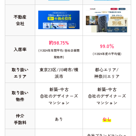
不動産
会社
約98.75%
99.0％
入居率
(※2024年年間平均/自社企画開
(※2024年度の平均値)
発物件)
取り扱い
東京23区/川崎市/横
都心エリア/
エリア
浜市
神奈川エリア
新築･中古
新築･中古
取り扱い
自社のデザイナーズ
自社のデザイナーズ
物件
マンション
マンション
仲介
あり
なし
手数料
自社ブランドマンショ