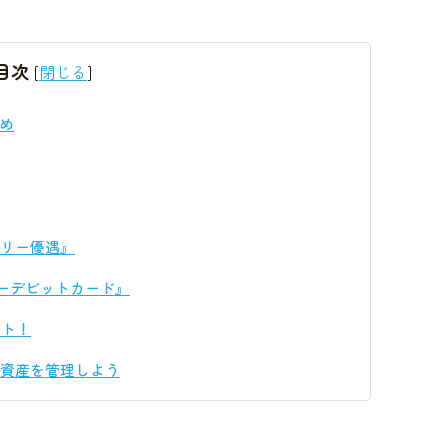
目次
[
閉じる
]
め
ミリー優遇』
ミリーデビットカード』
ート！
資産を管理しよう