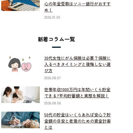
心の年金受取はソニー銀行がおすす
め！
2026.01.05
新着コラム一覧
30代女性にがん保険は必要？保険に
入るべきタイミングと後悔しない選
び方
2026.08.07
世帯年収1000万円は年間いくら貯金
できる?平均貯蓄額と実態を解説！
2026.08.06
50代の貯金はいくらあれば安心？貯
金額の目安と老後のための資金計画
とは