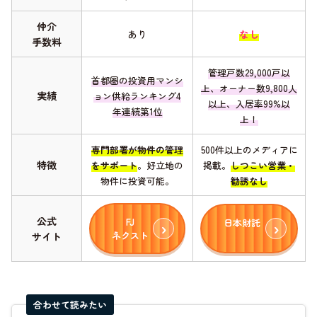
仲介
あり
なし
手数料
管理戸数29,000戸以
首都圏の投資用マンシ
上、オーナー数9,800人
実績
ョン供給ランキング4
以上、入居率99%以
年連続第1位
上！
専門部署が物件の管理
500件以上のメディアに
特徴
をサポート
。好立地の
掲載。
しつこい営業・
物件に投資可能。
勧誘なし
公式
FJ
日本財託
ネクスト
サイト
合わせて読みたい