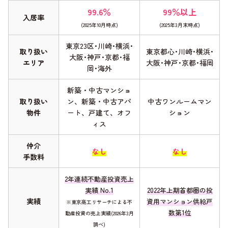
99.6％
99％以上
入居率
(2025年10月時点)
(2025年3月末時点)
東京23区･川崎･横浜･
取り扱い
東京都心･川崎･横浜･
大阪･神戸･京都･福
エリア
大阪･神戸･京都･福岡
岡･海外
新築・中古マンショ
取り扱い
ン、新築・中古アパ
中古ワンルームマン
物件
ート、戸建て、オフ
ション
ィス
仲介
なし
なし
手数料
2年連続不動産投資売上
実績 No.1
2022年上期首都圏の投
実績
資用マンション供給戸
※東京商工リサーチによる不
数第1位
動産投資の売上実績(2026年3月
調べ)