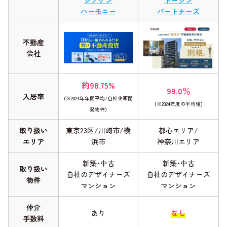
シノケン
トーシン
ハーモニー
パートナーズ
不動産
会社
約98.75%
99.0％
入居率
(※2024年年間平均/自社企画開
(※2024年度の平均値)
発物件)
取り扱い
東京23区/川崎市/横
都心エリア/
エリア
浜市
神奈川エリア
新築･中古
新築･中古
取り扱い
自社のデザイナーズ
自社のデザイナーズ
物件
マンション
マンション
仲介
あり
なし
手数料