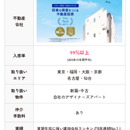
不動産
会社
99％以上
入居率
(2025年の年間平均)
取り扱い
東京・福岡・大阪・京都
エリア
名古屋・仙台
取り扱い
新築･中古
物件
自社のデザイナーズアパート
仲介
あり
手数料
実績
賃貸住宅に強い建設会社ランキング8年連続No.1！