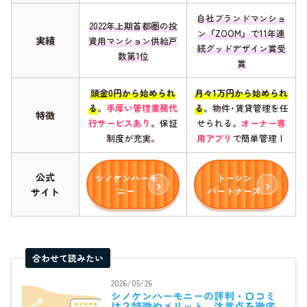
自社ブランドマンショ
2022年上期首都圏の投
ン『ZOOM』で11年連
実績
資用マンション供給戸
続グッドデザイン賞受
数第1位
賞
頭金0円から始められ
月々1万円から始められ
る
。
手厚い管理業務代
る
。物件･賃貸管理を任
特徴
行サービスあり
。保証
せられる。
オーナー専
制度が充実。
用アプリ
で簡単管理！
公式
シノケンハーモ
トーシン
ニー
パートナーズ
サイト
合わせて読みたい
2026/05/26
シノケンハーモニーの評判・口コミ
は？特徴やメリット、注意点を徹底