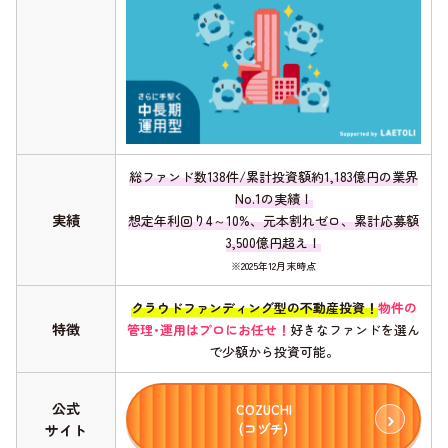
総ファンド数138件/累計投資額約1,183億円の業界
No.1の実績！
実績
想定年利回り4～10%、元本割れゼロ、累計応募額
3,500億円超え！
※2025年12月末時点
クラウドファンディング型の不動産投資！
物件の
特徴
管理･運用はプロにお任せ！
好きなファンドを選ん
で少額から投資可能。
公式
COZUCHI
(コヅチ)
サイト