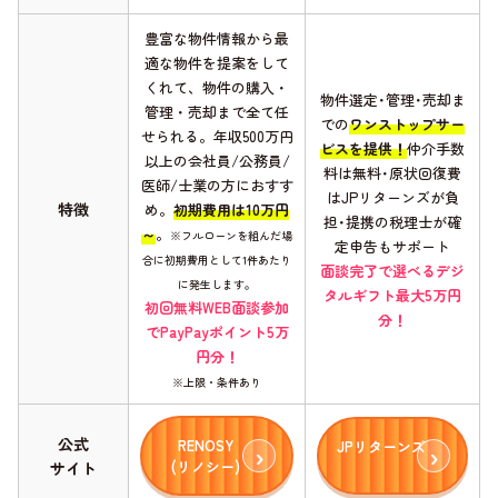
豊富な物件情報から最
適な物件を提案をして
くれて、物件の購入・
物件選定･管理･売却ま
管理・売却まで全て任
での
ワンストップサー
せられる。年収500万円
ビスを提供！
仲介手数
以上の会社員/公務員/
料は無料･原状回復費
医師/士業の方におすす
はJPリターンズが負
特徴
め。
初期費用は10万円
担･提携の税理士が確
～
。
※フルローンを組んだ場
定申告もサポート
合に初期費用として1件あたり
面談完了で選べるデジ
に発生します。
タルギフト最大5万円
初回無料WEB面談参加
分！
でPayPayポイント5万
円分！
※上限・条件あり
公式
RENOSY
JPリターンズ
(リノシー)
サイト