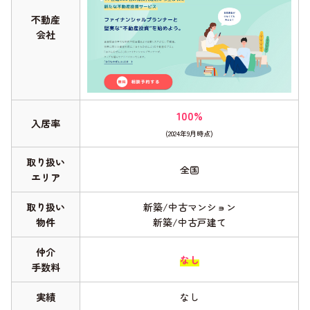
不動産
会社
100%
入居率
(2024年9月時点)
取り扱い
全国
エリア
取り扱い
新築/中古マンション
物件
新築/中古戸建て
仲介
なし
手数料
実績
なし