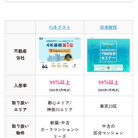
FJネクスト
日本財託
不動産
会社
99％以上
99％以上
入居率
(2023年5月時点)
(2024年3月時点)
取り扱い
都心エリア/
東京23区
エリア
神奈川エリア
新築･中古
取り扱い
中古の
ガーラマンションシ
物件
区分マンション
リーズ