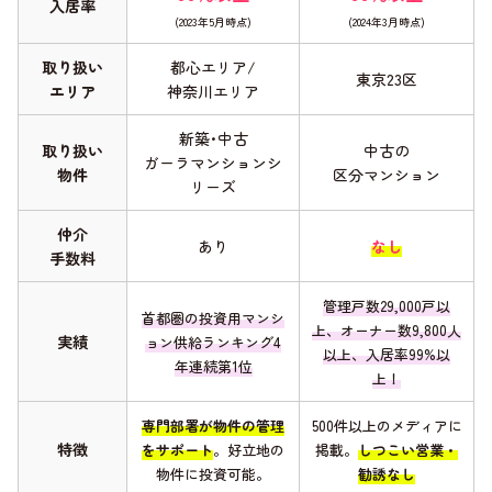
入居率
(2023年5月時点)
(2024年3月時点)
取り扱い
都心エリア/
東京23区
エリア
神奈川エリア
新築･中古
取り扱い
中古の
ガーラマンションシ
物件
区分マンション
リーズ
仲介
あり
なし
手数料
管理戸数29,000戸以
首都圏の投資用マンシ
上、オーナー数9,800人
実績
ョン供給ランキング4
以上、入居率99%以
年連続第1位
上！
専門部署が物件の管理
500件以上のメディアに
特徴
をサポート
。好立地の
掲載。
しつこい営業・
物件に投資可能。
勧誘なし