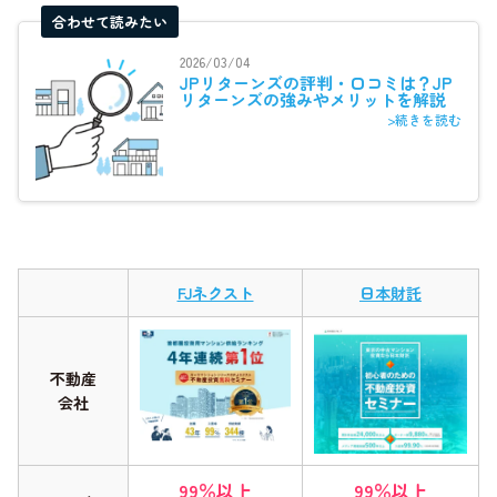
合わせて読みたい
2026/03/04
JPリターンズの評判・口コミは？JP
リターンズの強みやメリットを解説
>続きを読む
FJネクスト
日本財託
不動産
会社
99％以上
99％以上