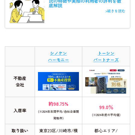
託の特徴や実際の利用者の評判を徹
底解説
>続きを読む
シノケン
トーシン
ハーモニー
パートナーズ
不動産
会社
約98.75%
99.0％
入居率
(※2024年年間平均/自社企画開
(※2024年度の平均値)
発物件)
取り扱い
東京23区/川崎市/横
都心エリア/