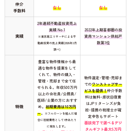
仲介
なし
なし
手数料
2年連続不動産投資売上
実績 No.1
2022年上期首都圏の投
実績
資用マンション供給戸
※東京商工リサーチによる不
数第1位
動産投資の売上実績(2026年3月
調べ)
豊富な物件情報から最
適な物件を提案をして
くれて、物件の購入・
物件選定･管理･売却ま
管理・売却まで全て任
での
ワンストップサー
せられる。年収500万円
ビスを提供！
仲介手数
以上の会社員/公務員/
料は無料･原状回復費
医師/士業の方におすす
はJPリターンズが負
特徴
め。
初期費用は10万円
担･提携の税理士が確
～
。
※フルローンを組んだ場
定申告もサポート
合に初期費用として1件あたり
面談完了で選べるデジ
に発生します。
タルギフト最大5万円