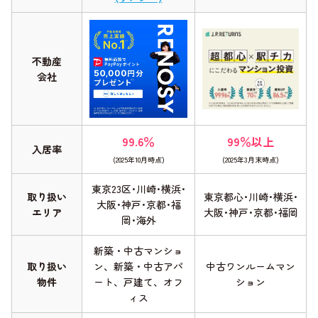
不動産
会社
99.6％
99％以上
入居率
(2025年10月時点)
(2025年3月末時点)
東京23区･川崎･横浜･
取り扱い
東京都心･川崎･横浜･
大阪･神戸･京都･福
エリア
大阪･神戸･京都･福岡
岡･海外
新築・中古マンショ
取り扱い
ン、新築・中古アパ
中古ワンルームマン
物件
ート、戸建て、オフ
ション
ィス