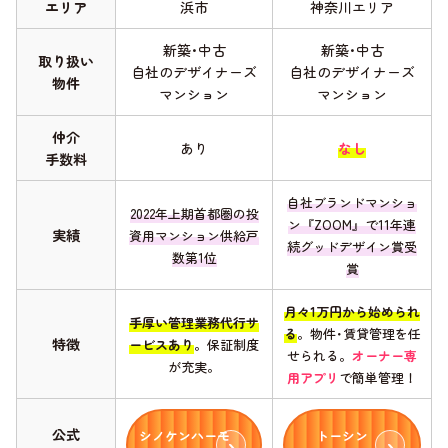
エリア
浜市
神奈川エリア
新築･中古
新築･中古
取り扱い
自社のデザイナーズ
自社のデザイナーズ
物件
マンション
マンション
仲介
あり
なし
手数料
自社ブランドマンショ
2022年上期首都圏の投
ン『ZOOM』で11年連
実績
資用マンション供給戸
続グッドデザイン賞受
数第1位
賞
月々1万円から始められ
手厚い管理業務代行サ
る
。物件･賃貸管理を任
特徴
ービスあり
。保証制度
せられる。
オーナー専
が充実。
用アプリ
で簡単管理！
公式
シノケンハーモ
トーシン