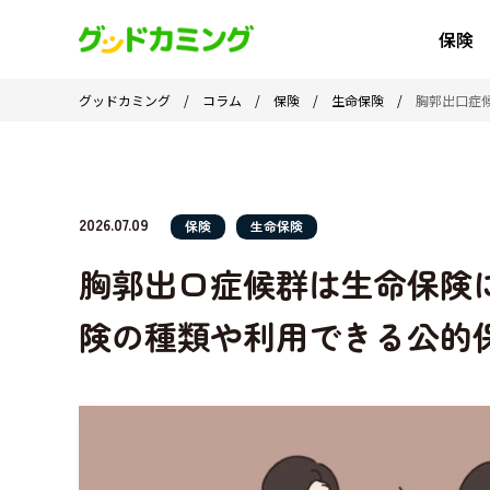
保険
グッドカミング
/
コラム
/
保険
/
生命保険
/
胸郭出口症
2026.07.09
保険
生命保険
胸郭出口症候群は生命保険
険の種類や利用できる公的