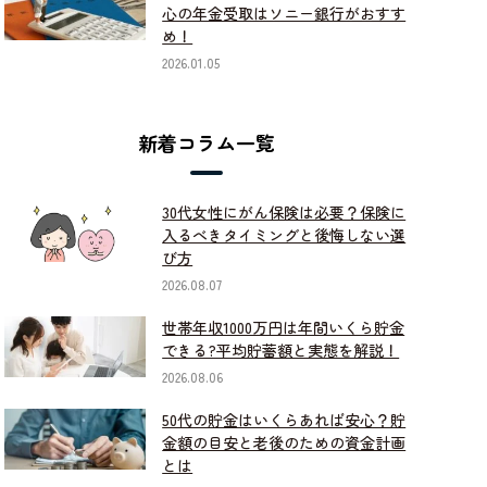
心の年金受取はソニー銀行がおすす
め！
2026.01.05
新着コラム一覧
30代女性にがん保険は必要？保険に
入るべきタイミングと後悔しない選
び方
2026.08.07
世帯年収1000万円は年間いくら貯金
できる?平均貯蓄額と実態を解説！
2026.08.06
50代の貯金はいくらあれば安心？貯
金額の目安と老後のための資金計画
とは