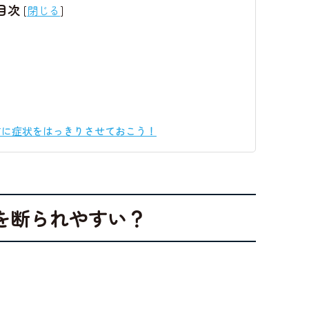
目次
[
閉じる
]
前に症状をはっきりさせておこう！
を断られやすい？