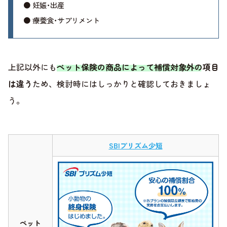
● 妊娠･出産
● 療養食･サプリメント
上記以外にも
ペット保険の商品によって補償対象外の項目
は違う
ため、検討時にはしっかりと確認しておきましょ
う。
SBIプリズム少短
ペット