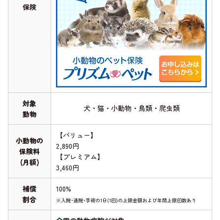
保険
対象
犬・猫・小動物・鳥類・爬虫類
動物
【バリュー】
小動物の
2,890円
保険料
【プレミアム】
(月額)
3,460円
補償
100%
割合
※入院･通院･手術の1日(1回)の上限金額および年間上限回数あり