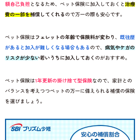
額自己負担
となるため、ペット保険に加入しておくと
治療
費の一部を補償してくれる
ので万一の際も安心です。
ペット保険は
フェレットの年齢で保険料が変わり
、
既往歴
があると加入が難しくなる場合もある
ので、
病気やケガの
リスクが少ない若いうちに加入しておく
のがおすすめ。
ペット保険は
1年更新の掛け捨て型保険
なので、家計との
バランスを考えつつペットの万一に備えられる補償の保険
を選びましょう。