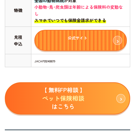
全国の動物病院が対象
小動物･鳥･爬虫類は年齢による保険料の変動な
特徴
し
スマホでいつでも保険金請求ができる
見積
公式サイト
申込
JACAP202400079
【 無料FP相談 】
ペット保険相談
はこちら