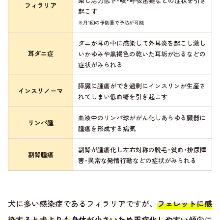
染し活力低下･咳･呼吸困難などの症状を引き
フィラリア
起こす
※月1回の予防薬で予防が可能
ダニが耳の中に感染して外耳炎を起こし激し
耳ダニ症
いかゆみや黒褐色の乾いた耳垢が出るなどの
症状がみられる
膵臓に腫瘍ができ過剰にインスリンが生産さ
インスリノーマ
れてしまい低血糖を引き起こす
血液中のリンパ球ががん化しあらゆる臓器に
リンパ腫
腫瘍を形成する病気
副腎が腫瘍化し左右対称の脱毛･貧血･排尿障
副腎腫瘍
害･異常な発情行動などの症状がみられる
犬に多い感染症であるフィラリアですが、
フェレットに感
染すると犬よりも身体が小さいため重症化しやすい
傾向に