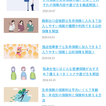
ぞれの保障内容や選び方を徹底解説！
2025.04.07
胸郭出口症候群は生命保険に入れる？加
入しやすい保険の種類や利用できる公的
保障を解説
2024.04.03
強迫性障害でも生命保険に加入できる？
入りやすい保険と公的保障を解説！
2024.06.03
独身女性にはどんな医療保険がおすす
め？備えるべきリスクや選び方を解説
2024.04.30
生命保険の保険料は平均いくら？年齢
別・年収別の保険料と保険料を抑える方
法