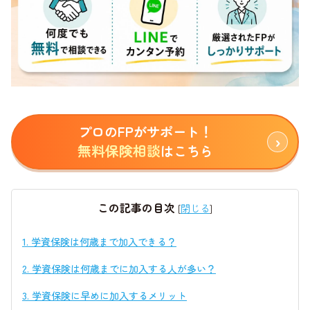
プロのFPがサポート！
無料保険相談
はこちら
この記事の目次
[
閉じる
]
1.
学資保険は何歳まで加入できる？
2.
学資保険は何歳までに加入する人が多い？
3.
学資保険に早めに加入するメリット