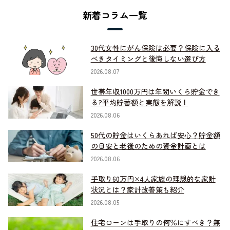
新着コラム一覧
30代女性にがん保険は必要？保険に入る
べきタイミングと後悔しない選び方
2026.08.07
世帯年収1000万円は年間いくら貯金でき
る?平均貯蓄額と実態を解説！
2026.08.06
50代の貯金はいくらあれば安心？貯金額
の目安と老後のための資金計画とは
2026.08.06
手取り60万円×4人家族の理想的な家計
状況とは？家計改善策も紹介
2026.08.05
住宅ローンは手取りの何％にすべき？無