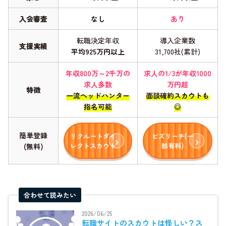
入会審査
なし
あり
転職決定年収
導入企業数
支援実績
平均925万円以上
31,700社(累計)
年収800万～2千万の
求人の1/3が年収1000
求人多数
万円超
特徴
一流ヘッドハンター
面談確約スカウトも
指名可能
◎
簡単登録
リクルートダイ
ビズリーチ(一
レクトスカウト
部有料)
(無料)
合わせて読みたい
2026/06/25
転職サイトのスカウトは怪しい？ス