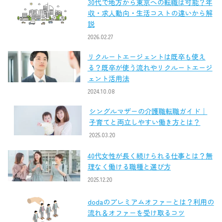
30代で地方から東京への転職は可能？年
収・求人動向・生活コストの違いから解
説
2026.02.27
リクルートエージェントは既卒も使え
る？既卒が使う流れやリクルートエージ
ェント活用法
2024.10.08
シングルマザーの介護職転職ガイド｜
子育てと両立しやすい働き方とは？
2025.03.20
40代女性が長く続けられる仕事とは？無
理なく働ける職種と選び方
2025.12.20
dodaのプレミアムオファーとは？利用の
流れ＆オファーを受け取るコツ