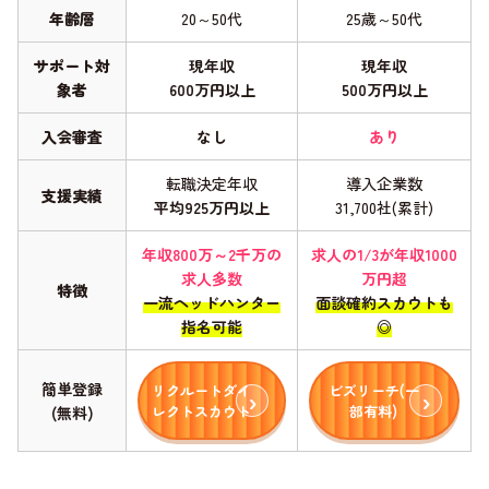
年齢層
20～50代
25歳～50代
サポート対
現年収
現年収
象者
600万円以上
500万円以上
入会審査
なし
あり
転職決定年収
導入企業数
支援実績
平均925万円以上
31,700社(累計)
年収800万～2千万の
求人の1/3が年収1000
求人多数
万円超
特徴
一流ヘッドハンター
面談確約スカウトも
指名可能
◎
簡単登録
リクルートダイ
ビズリーチ(一
レクトスカウト
部有料)
(無料)