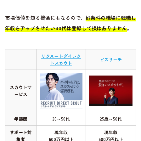
市場価値を知る機会にもなるので、
好条件の職場に転職し
年収をアップさせたい40代は登録して損はありません
。
リクルートダイレク
ビズリーチ
トスカウト
スカウトサ
ービス
年齢層
20～50代
25歳～50代
サポート対
現年収
現年収
象者
600万円以上
500万円以上