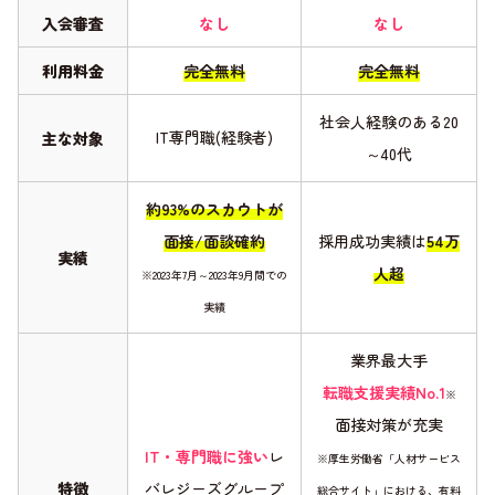
入会審査
なし
なし
利用料金
完全無料
完全無料
社会人経験のある20
IT専門職(経験者)
主な対象
～40代
約93%のスカウトが
面接/面談確約
採用成功実績は
54万
実績
人超
※2023年7月～2023年9月間での
実績
業界最大手
転職支援実績No.1
※
面接対策が充実
IT・専門職に強い
レ
※厚生労働省「人材サービス
特徴
バレジーズグループ
総合サイト」における、有料