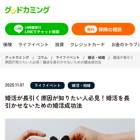
24時間受付
保険の相談
無料
LINEでチャット相談
保険
ライフイベント
投資
クレジットカード
お金のトラブ
グッドカミング
/
コラム
/
ライフイベント
/
婚活・結婚
/
婚活が長引く
原因が知りたい人必見！婚活を長引かせないための婚活成功法
2025.11.07
ライフイベント
婚活・結婚
婚活が長引く原因が知りたい人必見！婚活を長
引かせないための婚活成功法