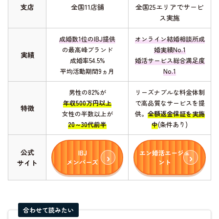
支店
全国11店舗
全国25エリアでサービ
ス実施
成婚数1位のIBJ提供
オンライン結婚相談所成
の最高峰ブランド
婚実績No.1
実績
成婚率54.5%
婚活サービス総合満足度
平均活動期間9ヵ月
No.1
男性の82%が
リーズナブルな料金体制
年収500万円以上
で高品質なサービスを提
特徴
女性の半数以上が
供。
全額返金保証を実施
20～30代前半
中
(条件あり)
公式
IBJ
エン婚活エージェ
メンバーズ
ント
サイト
合わせて読みたい