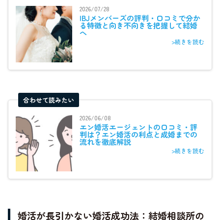
2026/07/28
IBJメンバーズの評判・口コミで分か
る特徴と向き不向きを把握して結婚
へ
>続きを読む
合わせて読みたい
2026/06/08
エン婚活エージェントの口コミ・評
判は？エン婚活の利点と成婚までの
流れを徹底解説
>続きを読む
婚活が長引かない婚活成功法：結婚相談所の