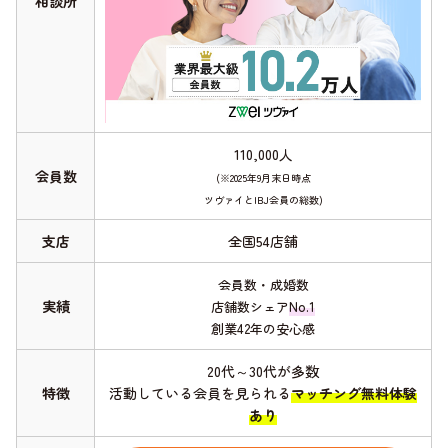
相談所
110,000人
会員数
(※2025年9月末日時点
ツヴァイとIBJ会員の総数)
支店
全国54店舗
会員数・成婚数
実績
店舗数シェア
No.1
創業42年の安心感
20代～30代が多数
特徴
活動している会員を見られる
マッチング無料体験
あり