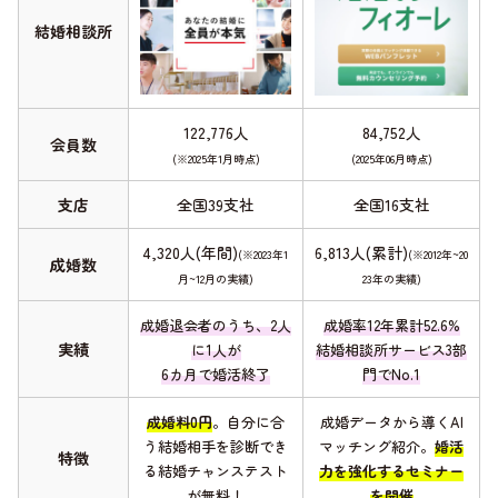
結婚相談所
122,776人
84,752人
会員数
(※2025年1月時点)
(2025年06月時点)
支店
全国39支社
全国16支社
4,320人(年間)
6,813人(累計)
(※2023年1
(※2012年~20
成婚数
月~12月の実績)
23年の実績)
成婚退会者のうち、2人
成婚率12年累計52.6%
実績
に1人が
結婚相談所サービス3部
6カ月で婚活終了
門でNo.1
成婚料0円
。自分に合
成婚データから導くAI
う結婚相手を診断でき
マッチング紹介。
婚活
特徴
る結婚チャンステスト
力を強化するセミナー
が無料！
を開催