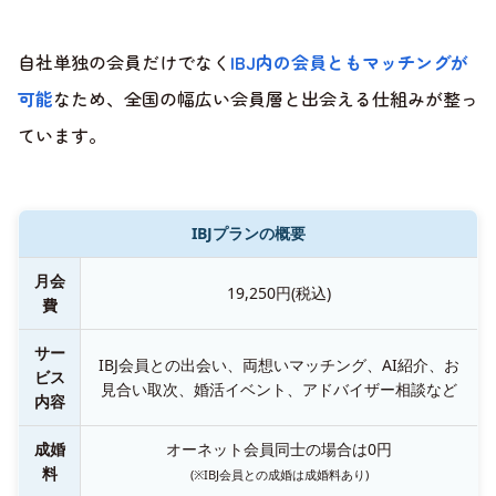
自社単独の会員だけでなく
IBJ内の会員ともマッチングが
可能
なため、全国の幅広い会員層と出会える仕組みが整っ
ています。
IBJプランの概要
月会
19,250円(税込)
費
サー
IBJ会員との出会い、両想いマッチング、AI紹介、お
ビス
見合い取次、婚活イベント、アドバイザー相談など
内容
成婚
オーネット会員同士の場合は0円
料
(※IBJ会員との成婚は成婚料あり)