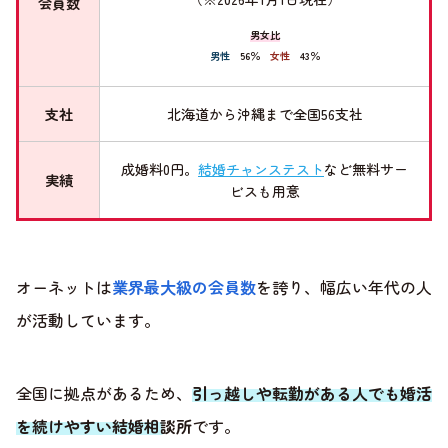
会員数
男女比
男性
56％
女性
43％
支社
北海道から沖縄まで全国56支社
成婚料0円。
結婚チャンステスト
など無料サー
実績
ビスも用意
オーネットは
業界最大級の会員数
を誇り、幅広い年代の人
が活動しています。
全国に拠点があるため、
引っ越しや転勤がある人でも婚活
を続けやすい結婚相談所
です。