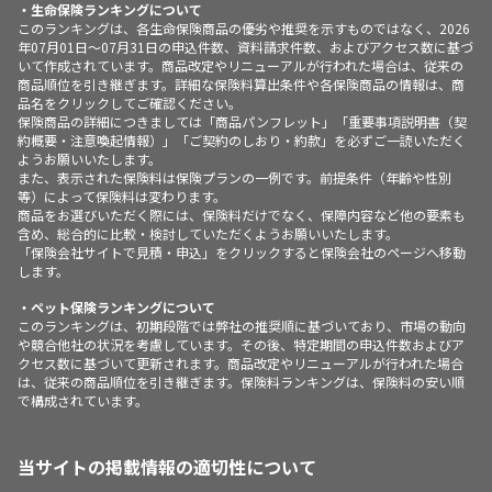
・生命保険ランキングについて
このランキングは、各生命保険商品の優劣や推奨を示すものではなく、2026
年07月01日～07月31日の申込件数、資料請求件数、およびアクセス数に基づ
いて作成されています。商品改定やリニューアルが行われた場合は、従来の
商品順位を引き継ぎます。詳細な保険料算出条件や各保険商品の情報は、商
品名をクリックしてご確認ください。
保険商品の詳細につきましては「商品パンフレット」「重要事項説明書（契
約概要・注意喚起情報）」「ご契約のしおり・約款」を必ずご一読いただく
ようお願いいたします。
また、表示された保険料は保険プランの一例です。前提条件（年齢や性別
等）によって保険料は変わります。
商品をお選びいただく際には、保険料だけでなく、保障内容など他の要素も
含め、総合的に比較・検討していただくようお願いいたします。
「保険会社サイトで見積・申込」をクリックすると保険会社のページへ移動
します。
・ペット保険ランキングについて
このランキングは、初期段階では弊社の推奨順に基づいており、市場の動向
や競合他社の状況を考慮しています。その後、特定期間の申込件数およびア
クセス数に基づいて更新されます。商品改定やリニューアルが行われた場合
は、従来の商品順位を引き継ぎます。保険料ランキングは、保険料の安い順
で構成されています。
当サイトの掲載情報の適切性について