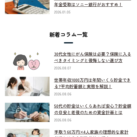
年金受取はソニー銀行がおすすめ！
2026.01.05
新着コラム一覧
30代女性にがん保険は必要？保険に入る
べきタイミングと後悔しない選び方
2026.08.07
世帯年収1000万円は年間いくら貯金でき
る?平均貯蓄額と実態を解説！
2026.08.06
50代の貯金はいくらあれば安心？貯金額
の目安と老後のための資金計画とは
2026.08.06
手取り60万円×4人家族の理想的な家計