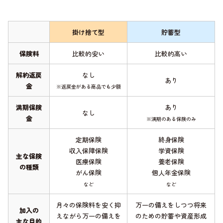
掛け捨て型
貯蓄型
保険料
比較的安い
比較的高い
解約返戻
なし
あり
金
※返戻金がある商品でも少額
満期保険
あり
なし
金
※満期のある保険のみ
定期保険
終身保険
収入保障保険
学資保険
主な保険
医療保険
養老保険
の種類
がん保険
個人年金保険
など
など
月々の保険料を安く抑
万一の備えをしつつ将来
加入の
えながら万一の備えを
のための貯蓄や資産形成
主な目的