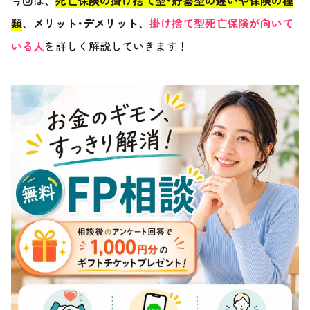
今回は、
死亡保険の掛け捨て型･貯蓄型の違いや保険の種
類
、
メリット･デメリット
、
掛け捨て型死亡保険が向いて
いる人
を詳しく解説していきます！