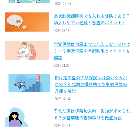
2024.04.08
高次脳機能障害でも入れる保険はある？
加入しやすい種類と審査のポイント！
2024.05.13
学資保険は何歳までに加入しないといけ
ない？学資保険の年齢制限とメリットを
解説
2024.01.22
掛け捨て型の生命保険は月額いくらが
目安？年代別の掛け捨て型生命保険の
月額を解説
2023.12.14
子宮筋腫は保険加入時に告知が求められ
る？子宮筋腫の告知項目を徹底解説
2024.04.08