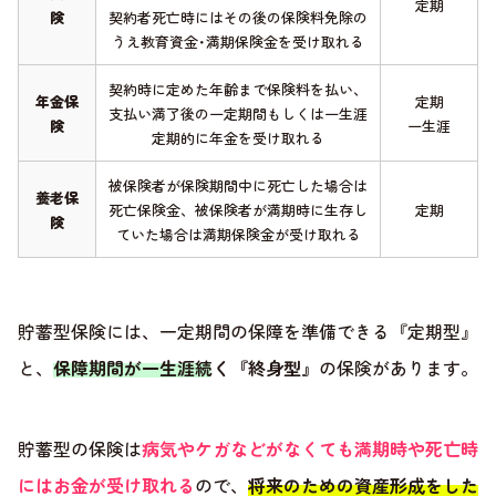
定期
険
契約者死亡時にはその後の保険料免除の
うえ教育資金･満期保険金を受け取れる
契約時に定めた年齢まで保険料を払い、
年金保
定期
支払い満了後の一定期間もしくは一生涯
険
一生涯
定期的に年金を受け取れる
被保険者が保険期間中に死亡した場合は
養老保
死亡保険金、被保険者が満期時に生存し
定期
険
ていた場合は満期保険金が受け取れる
貯蓄型保険には、一定期間の保障を準備できる『定期型』
と、
保障期間が一生涯続く『終身型』
の保険があります。
貯蓄型の保険は
病気やケガなどがなくても満期時や死亡時
にはお金が受け取れる
ので、
将来のための資産形成をした