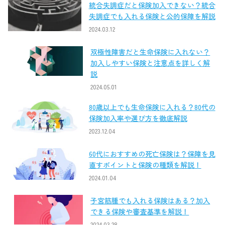
統合失調症だと保険加入できない？統合
失調症でも入れる保険と公的保障を解説
2024.03.12
双極性障害だと生命保険に入れない？
加入しやすい保険と注意点を詳しく解
説
2024.05.01
80歳以上でも生命保険に入れる？80代の
保険加入率や選び方を徹底解説
2023.12.04
60代におすすめの死亡保険は？保障を見
直すポイントと保険の種類を解説！
2024.01.04
子宮筋腫でも入れる保険はある？加入
できる保険や審査基準を解説！
2024.03.28