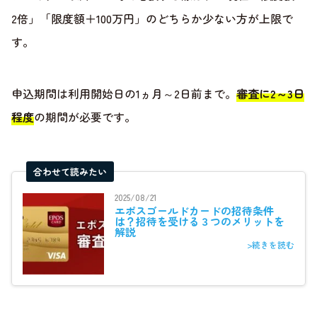
2倍」「限度額＋100万円」のどちらか少ない方が上限で
す。
申込期間は利用開始日の1ヵ月～2日前まで。
審査に2～3日
程度
の期間が必要です。
合わせて読みたい
2025/08/21
エポスゴールドカードの招待条件
は？招待を受ける３つのメリットを
解説
>続きを読む