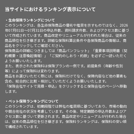
当サイトにおけるランキング表示について
・生命保険ランキングについて
このランキングは、各生命保険商品の優劣や推奨を示すものではなく、2026
年07月01日～07月31日の申込件数、資料請求件数、およびアクセス数に基づ
いて作成されています。商品改定やリニューアルが行われた場合は、従来の
商品順位を引き継ぎます。詳細な保険料算出条件や各保険商品の情報は、商
品名をクリックしてご確認ください。
保険商品の詳細につきましては「商品パンフレット」「重要事項説明書（契
約概要・注意喚起情報）」「ご契約のしおり・約款」を必ずご一読いただく
ようお願いいたします。
また、表示された保険料は保険プランの一例です。前提条件（年齢や性別
等）によって保険料は変わります。
商品をお選びいただく際には、保険料だけでなく、保障内容など他の要素も
含め、総合的に比較・検討していただくようお願いいたします。
「保険会社サイトで見積・申込」をクリックすると保険会社のページへ移動
します。
・ペット保険ランキングについて
このランキングは、初期段階では弊社の推奨順に基づいており、市場の動向
や競合他社の状況を考慮しています。その後、特定期間の申込件数およびア
クセス数に基づいて更新されます。商品改定やリニューアルが行われた場合
は、従来の商品順位を引き継ぎます。保険料ランキングは、保険料の安い順
で構成されています。