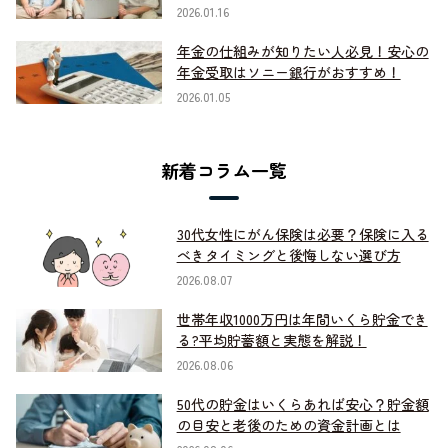
2026.01.16
年金の仕組みが知りたい人必見！安心の
年金受取はソニー銀行がおすすめ！
2026.01.05
新着コラム一覧
30代女性にがん保険は必要？保険に入る
べきタイミングと後悔しない選び方
2026.08.07
世帯年収1000万円は年間いくら貯金でき
る?平均貯蓄額と実態を解説！
2026.08.06
50代の貯金はいくらあれば安心？貯金額
の目安と老後のための資金計画とは