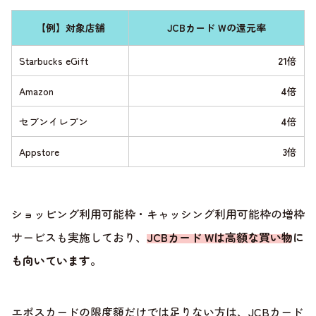
【例】対象店舗
JCBカード Wの還元率
Starbucks eGift
21
倍
Amazon
4
倍
セブンイレブン
4
倍
Appstore
3
倍
ショッピング利用可能枠・キャッシング利用可能枠の増枠
サービスも実施しており、
JCBカード Wは高額な買い物に
も向いています
。
エポスカードの限度額だけでは足りない方は、JCBカード