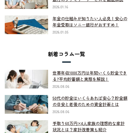
2026.01.16
年金の仕組みが知りたい人必見！安心の
年金受取はソニー銀行がおすすめ！
2026.01.05
新着コラム一覧
世帯年収1000万円は年間いくら貯金でき
る?平均貯蓄額と実態を解説！
2026.08.06
50代の貯金はいくらあれば安心？貯金額
の目安と老後のための資金計画とは
2026.08.06
手取り60万円×4人家族の理想的な家計
状況とは？家計改善策も紹介