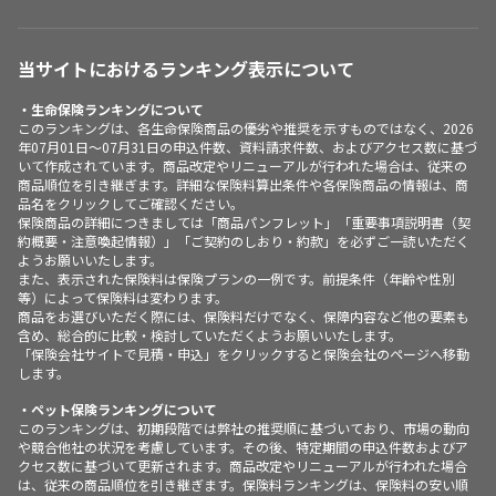
当サイトにおけるランキング表示について
・生命保険ランキングについて
このランキングは、各生命保険商品の優劣や推奨を示すものではなく、2026
年07月01日～07月31日の申込件数、資料請求件数、およびアクセス数に基づ
いて作成されています。商品改定やリニューアルが行われた場合は、従来の
商品順位を引き継ぎます。詳細な保険料算出条件や各保険商品の情報は、商
品名をクリックしてご確認ください。
保険商品の詳細につきましては「商品パンフレット」「重要事項説明書（契
約概要・注意喚起情報）」「ご契約のしおり・約款」を必ずご一読いただく
ようお願いいたします。
また、表示された保険料は保険プランの一例です。前提条件（年齢や性別
等）によって保険料は変わります。
商品をお選びいただく際には、保険料だけでなく、保障内容など他の要素も
含め、総合的に比較・検討していただくようお願いいたします。
「保険会社サイトで見積・申込」をクリックすると保険会社のページへ移動
します。
・ペット保険ランキングについて
このランキングは、初期段階では弊社の推奨順に基づいており、市場の動向
や競合他社の状況を考慮しています。その後、特定期間の申込件数およびア
クセス数に基づいて更新されます。商品改定やリニューアルが行われた場合
は、従来の商品順位を引き継ぎます。保険料ランキングは、保険料の安い順