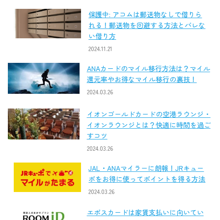
保護中: アコムは郵送物なしで借りら
れる！郵送物を回避する方法とバレな
い借り方
2024.11.21
ANAカードのマイル移行方法は？マイル
還元率やお得なマイル移行の裏技！
2024.03.26
イオンゴールドカードの空港ラウンジ・
イオンラウンジとは？快適に時間を過ご
すコツ
2024.03.26
JAL・ANAマイラーに朗報！JRキュー
ポをお得に使ってポイントを得る方法
2024.03.26
エポスカードは家賃支払いに向いてい