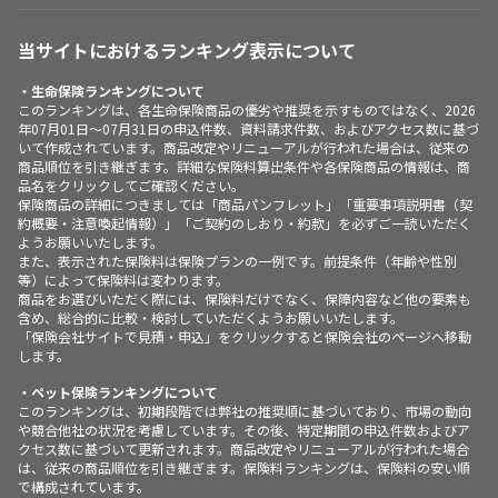
当サイトにおけるランキング表示について
・生命保険ランキングについて
このランキングは、各生命保険商品の優劣や推奨を示すものではなく、2026
年07月01日～07月31日の申込件数、資料請求件数、およびアクセス数に基づ
いて作成されています。商品改定やリニューアルが行われた場合は、従来の
商品順位を引き継ぎます。詳細な保険料算出条件や各保険商品の情報は、商
品名をクリックしてご確認ください。
保険商品の詳細につきましては「商品パンフレット」「重要事項説明書（契
約概要・注意喚起情報）」「ご契約のしおり・約款」を必ずご一読いただく
ようお願いいたします。
また、表示された保険料は保険プランの一例です。前提条件（年齢や性別
等）によって保険料は変わります。
商品をお選びいただく際には、保険料だけでなく、保障内容など他の要素も
含め、総合的に比較・検討していただくようお願いいたします。
「保険会社サイトで見積・申込」をクリックすると保険会社のページへ移動
します。
・ペット保険ランキングについて
このランキングは、初期段階では弊社の推奨順に基づいており、市場の動向
や競合他社の状況を考慮しています。その後、特定期間の申込件数およびア
クセス数に基づいて更新されます。商品改定やリニューアルが行われた場合
は、従来の商品順位を引き継ぎます。保険料ランキングは、保険料の安い順
で構成されています。