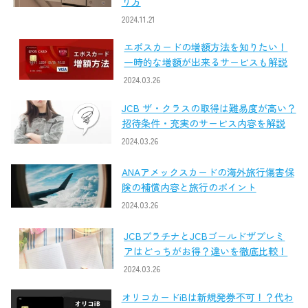
り方
2024.11.21
エポスカードの増額方法を知りたい！
一時的な増額が出来るサービスも解説
2024.03.26
JCB ザ・クラスの取得は難易度が高い？
招待条件・充実のサービス内容を解説
2024.03.26
ANAアメックスカードの海外旅行傷害保
険の補償内容と旅行のポイント
2024.03.26
JCBプラチナとJCBゴールドザプレミ
アはどっちがお得？違いを徹底比較！
2024.03.26
オリコカードiBは新規発券不可！？代わ