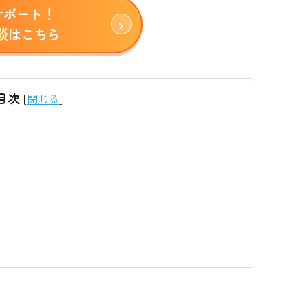
サポート！
談
はこちら
目次
[
閉じる
]