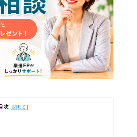
目次
[
閉じる
]