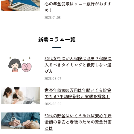
心の年金受取はソニー銀行がおすす
め！
2026.01.05
新着コラム一覧
30代女性にがん保険は必要？保険に
入るべきタイミングと後悔しない選
び方
2026.08.07
世帯年収1000万円は年間いくら貯金
できる?平均貯蓄額と実態を解説！
2026.08.06
50代の貯金はいくらあれば安心？貯
金額の目安と老後のための資金計画
とは