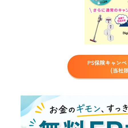
PS保険キャン
(当社限