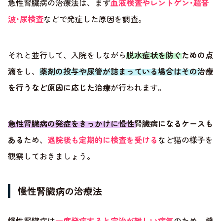
急性腎臓病の治療法は、まず
血液検査やレントゲン･超音
波･尿検査
などで発症した原因を調査。
それと並行して、入院をしながら
脱水症状を防ぐための点
滴
をし、
薬剤の投与や尿管が詰まっている場合はその治療
を行うなど原因に応じた治療
が行われます。
急性腎臓病の発症をきっかけに慢性腎臓病になるケースも
ある
ため、
退院後も定期的に検査を受ける
など猫の様子を
観察しておきましょう。
慢性腎臓病の治療法
慢性腎臓病は
一度発症すると完治が難しい病気
のため、機