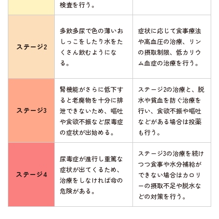
検査を行う。
多飲多尿で色の薄いお
症状に応じて食事療法
しっこをしたり水をた
や高血圧の治療、リン
ステージ2
くさん飲むようにな
の摂取制限、低カリウ
る。
ム血症の治療を行う。
腎機能がさらに低下す
ステージ2の治療と、脱
ると老廃物を十分に排
水や貧血を防ぐ治療を
ステージ3
泄できないため、嘔吐
行い、食欲不振や嘔吐
や食欲不振など尿毒症
などがある場合は投薬
の症状が出始める。
も行う。
ステージ3の治療を続け
尿毒症が進行し重篤な
つつ食事や水分補給が
症状が出てくるため、
ステージ4
できない場合はカロリ
治療をしなければ命の
ーの摂取不足や脱水な
危険がある。
どの対策を行う。