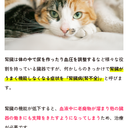
腎臓は
体の中で尿を作ったり血圧を調整する
など様々な役
割を持っている臓器ですが、何かしらのきっかけで
腎臓が
うまく機能しなくなる症状を『腎臓病(腎不全)』
と呼びま
す。
腎臓の機能が低下すると、
血液中に老廃物が溜まり他の臓
器の働きにも支障をきたすようになってしまう
ため、治療
が必要です。