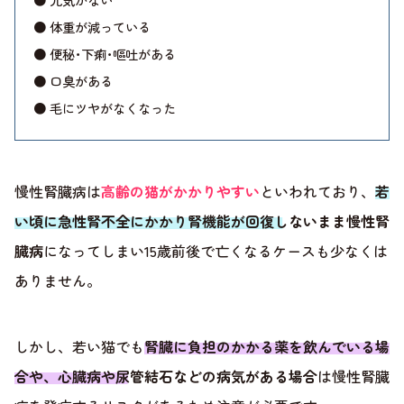
● 体重が減っている
● 便秘･下痢･嘔吐がある
● 口臭がある
● 毛にツヤがなくなった
慢性腎臓病は
高齢の猫がかかりやすい
といわれており、
若
い頃に急性腎不全にかかり腎機能が回復しないまま慢性腎
臓病
になってしまい15歳前後で亡くなるケースも少なくは
ありません。
しかし、若い猫でも
腎臓に負担のかかる薬を飲んでいる場
合や、心臓病や尿管結石などの病気がある場合
は慢性腎臓