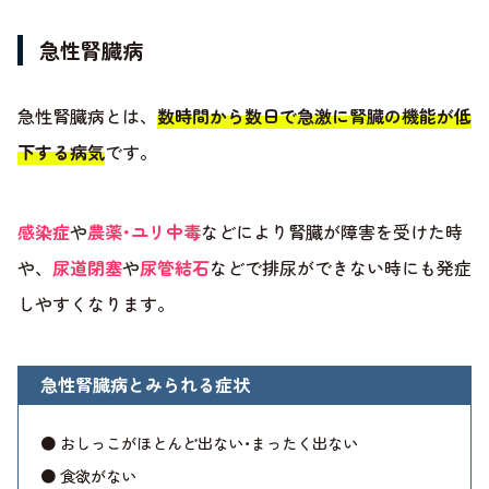
急性腎臓病
急性腎臓病とは、
数時間から数日で急激に腎臓の機能が低
下する病気
です。
感染症
や
農薬･ユリ中毒
などにより腎臓が障害を受けた時
や、
尿道閉塞
や
尿管結石
などで排尿ができない時にも発症
しやすくなります。
急性腎臓病とみられる症状
● おしっこがほとんど出ない･まったく出ない
● 食欲がない