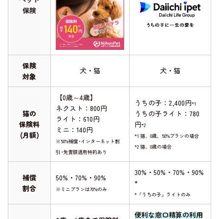
保険
保険
犬・猫
犬・猫
対象
【0歳～4歳】
うちの子：2,400円
*1
ネクスト：800円
猫の
うちの子ライト：780
ライト：610円
保険料
円
*2
ミニ：140円
(月額)
*1 猫、0歳、50%プランの場合
※50%補償･インターネット割
*2 猫、0歳の場合
引･免責額適用特約あり
30%・50%・70%・90%
補償
50%・70%・90%
*
割合
※ミニプランは70%のみ
*「うちの子」ライトのみ
便利な窓口精算の利用