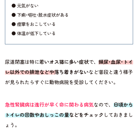
● 元気がない
● 下痢･嘔吐･脱水症状がある
● 痙攣をおこしている
● 体温が低下している
尿道閉塞は特に
若いオス猫に多い症状
で、
頻尿･血尿･トイ
レ以外での排泄などや落ち着きがない
など普段と違う様子
が見られたらすぐに動物病院を受診してください。
急性腎臓病は進行が早く命に関わる病気
なので、
日頃から
トイレの回数やおしっこの量などをチェック
しておきまし
ょう。