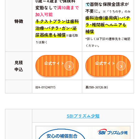
0歳～4歳まで保険料
で面倒な保険金請求が
変動なし
で
満10歳まで
不要
に。
※「うちの子」のみ
加入可能
歯科治療(歯周病)･パテ
特徴
ネクストプランは歯科
ラ･椎間板ヘルニアも
治療･パテラ･ガン･泌
補償
尿器疾患も補償
※歯石取
*詳しくは下記の遷移先をご確認
りは除く
ください。
見積
公式サイト
公式サイト
申込
B24-011(240717)
募2509-367(26.08)
SBIプリズム少短