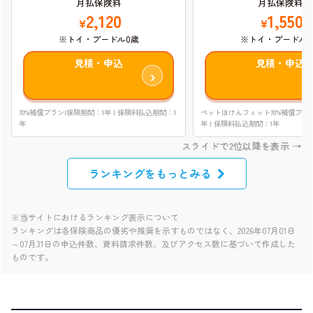
月払保険料
月払保険料
1,550
2,120
¥
¥
※トイ・プードル0
※トイ・プードル0歳
見積・申込
見積・申込
ペットほけんフィット70%補償プラン
70%補償プラン|保険期間：1年 | 保険料払込期間：1
年 | 保険料払込期間：1年
年
ランキングをもっとみる
※当サイトにおけるランキング表示について
ランキングは各保険商品の優劣や推奨を示すものではなく、2026年07月01日
～07月31日の申込件数、資料請求件数、及びアクセス数に基づいて作成した
ものです。