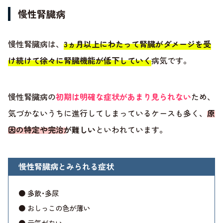
慢性腎臓病
慢性腎臓病は、
3ヵ月以上にわたって腎臓がダメージを受
け続けて徐々に腎臓機能が低下していく
病気です。
慢性腎臓病の
初期は明確な症状があまり見られない
ため、
気づかないうちに進行してしまっているケースも多く、
原
因の特定や完治が難しい
といわれています。
慢性腎臓病とみられる症状
● 多飲･多尿
● おしっこの色が薄い
● 元気がない