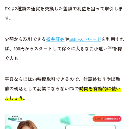
FXは2種類の通貨を交換した差額で利益を狙って取引しま
す。
少額から取引できる
松井証券
や
SBI FXトレード
を利用すれ
ば、100円からスタートして徐々に大きなお小遣い
を稼
(※)
ぐ人も。
平日ならほぼ24時間取引できるので、仕事終わりや出勤
前の朝活として副業にならないFXで
時間を有効的に使い
ましょう
。