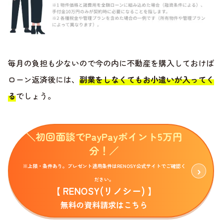
毎月の負担も少ないので今の内に不動産を購入しておけば
ローン返済後には、
副業をしなくてもお小遣いが入ってく
る
でしょう。
＼初回面談でPayPayポイント5万円
分！／
※上限・条件あり。プレゼント適用条件はRENOSY公式サイトでご確認く
ださい。
【 RENOSY(リノシー) 】
無料の資料請求はこちら