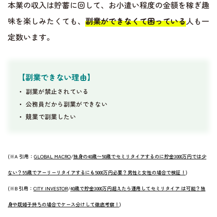
本業の収入は貯蓄に回して、お小遣い程度の金額を稼ぎ趣
味を楽しみたくても、
副業ができなくて困っている
人も一
定数います。
【副業できない理由】
・
副業が禁止されている
・
公務員だから副業ができない
・
競業で副業したい
(※A 引用：
GLOBAL MACRO
/
独身の40歳〜50歳でセミリタイアするのに貯金3000万円では少
ない？55歳でアーリーリタイアするにも5000万円必要？男性と女性の場合で検証！
)
(※B 引用：
CITY INVESTOR
/
40歳で貯金3000万円超えたら運用してセミリタイア は可能？独
身や既婚子持ちの場合でケース分けして徹底考察！
)