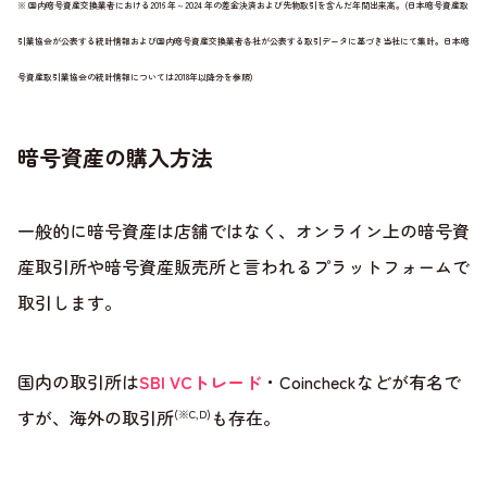
※ 国内暗号資産交換業者における2016 年～2024 年の差金決済および先物取引を含んだ年間出来高。(日本暗号資産取
引業協会が公表する統計情報および国内暗号資産交換業者各社が公表する取引データに基づき当社にて集計。日本暗
号資産取引業協会の統計情報については2018年以降分を参照)
暗号資産の購入方法
一般的に暗号資産は店舗ではなく、オンライン上の暗号資
産取引所や暗号資産販売所と言われるプラットフォームで
取引します。
国内の取引所は
SBI VCトレード
・Coincheckなどが有名で
すが、海外の取引所
も存在。
(※C,D)