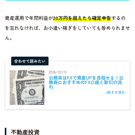
資産運用で年間利益が
20万円を超えたら確定申告
するの
を忘れなければ、お小遣い稼ぎをしていても咎められませ
ん。
合わせて読みたい
2026/02/12
公務員はFXで資産UPを目指せる！公
務員におすすめのFX口座と取引の流
れ
>続きを読む
不動産投資