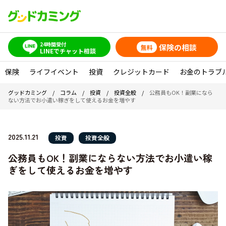
24時間受付
保険の相談
無料
LINEでチャット相談
保険
ライフイベント
投資
クレジットカード
お金のトラブ
グッドカミング
/
コラム
/
投資
/
投資全般
/
公務員もOK！副業になら
ない方法でお小遣い稼ぎをして使えるお金を増やす
2025.11.21
投資
投資全般
公務員もOK！副業にならない方法でお小遣い稼
ぎをして使えるお金を増やす