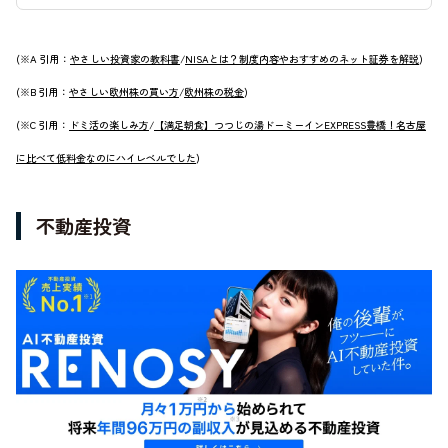
(※A 引用：
やさしい投資家の教科書
/
NISAとは？制度内容やおすすめのネット証券を解説
)
(※B 引用：
やさしい欧州株の買い方
/
欧州株の税金
)
(※C 引用：
ドミ活の楽しみ方
/
【満足朝食】つつじの湯ドーミーインEXPRESS豊橋！名古屋
に比べて低料金なのにハイレベルでした
)
不動産投資