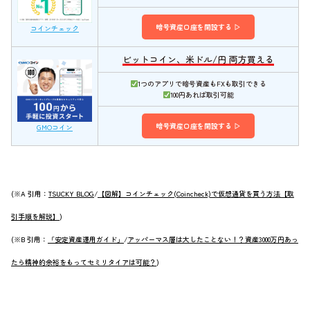
暗号資産口座を開設する ▷
コインチェック
ビットコイン、米ドル/円 両方買える
1つのアプリで暗号資産もFXも取引できる
100円あれば取引可能
暗号資産口座を開設する ▷
GMOコイン
(※A 引用：
TSUCKY BLOG
/
【図解】コインチェック(Coincheck)で仮想通貨を買う方法【取
引手順を解説】
)
(※B 引用：
「安定資産運用ガイド」
/
アッパーマス層は大したことない！？資産3000万円あっ
たら精神的余裕をもってセミリタイアは可能？
)