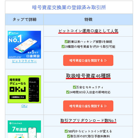
暗号資産交換業の登録済み取引所
タップで詳細
特徴
ビットコイン運用口座として人気
創業以来ハッキング被害0を継続
39種類の暗号資産を1円から取引可能
暗号資産口座を開設する ▷
ビットフライヤー
取扱暗号資産46種類
万全なセキュリティ
24時間365日入出金の即時対応
OKJ
暗号資産口座を開設する ▷
取引アプリダウンロード数No.1
500円からビットコインが変える
取引所のBTC取引手数料無料