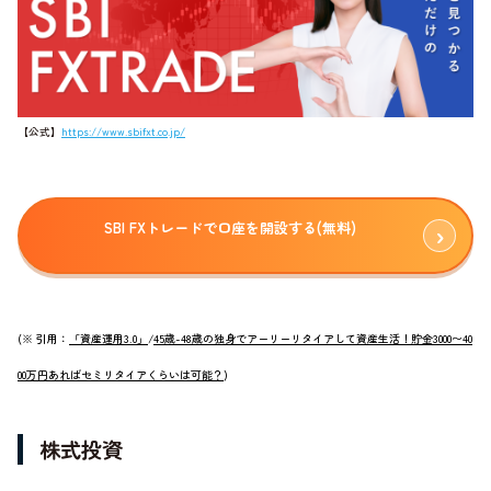
【公式】
https://www.sbifxt.co.jp/
SBI FXトレードで口座を開設する(無料)
(※ 引用：
「資産運用3.0」
/
45歳-48歳の独身でアーリーリタイアして資産生活！貯金3000〜40
00万円あればセミリタイアくらいは可能？
)
株式投資