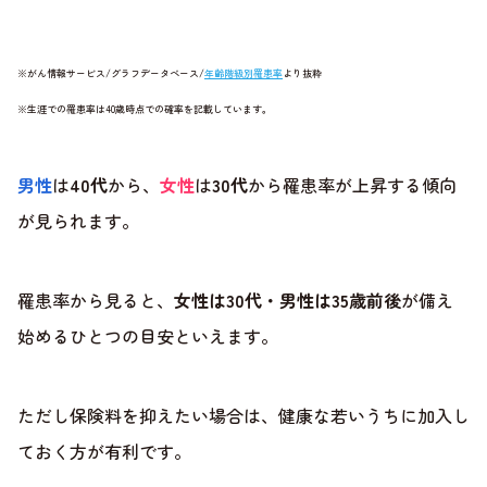
※がん情報サービス/グラフデータベース/
年齢階級別罹患率
より抜粋
※生涯での罹患率は40歳時点での確率を記載しています。
男性
は
40代
から、
女性
は
30代
から罹患率が上昇する傾向
が見られます。
罹患率から見ると、
女性は30代・男性は35歳前後
が備え
始めるひとつの目安といえます。
ただし保険料を抑えたい場合は、健康な若いうちに加入し
ておく方が有利です。