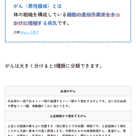
がん（悪性腫瘍）とは
体の組織を構成している
細胞の遺伝子異常をきっ
かけに増殖する病気
です。
引用:
がんって何？
がんは大きく分けると3種類に分類できます。
血液のがん
白血球の一部であるリンパ球が循環するリンパ節から発生するがんです。主には白血病
や悪性リンパ腫、骨髄腫がこれに当たります。
上皮細胞から発生するがん
上皮とは組織の最も上に位置する（消化管などでは粘膜）細胞です。上皮組織より発生
したがんを狭い意味での癌と表現します。代表的なものは咽頭喉頭がん、食道がん、胃
がん、大腸がん、子宮がん、卵巣がん、肝細胞がん、膵がんなどがあります。