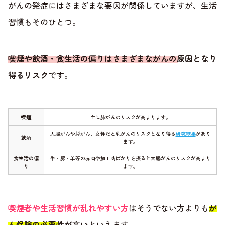
がんの発症にはさまざまな要因が関係していますが、生活
習慣もそのひとつ。
喫煙や飲酒・食生活の偏りはさまざまながんの原因となり
得るリスク
です。
喫煙
主に肺がんのリスクが高まります。
大腸がんや膵がん、女性だと乳がんのリスクとなり得る
研究結果
があり
飲酒
ます。
食生活の偏
牛・豚・羊等の赤肉や加工肉ばかりを摂ると大腸がんのリスクが高まり
り
ます。
喫煙者や生活習慣が乱れやすい方
はそうでない方よりも
が
ん保険の必要性が高い
といえます。