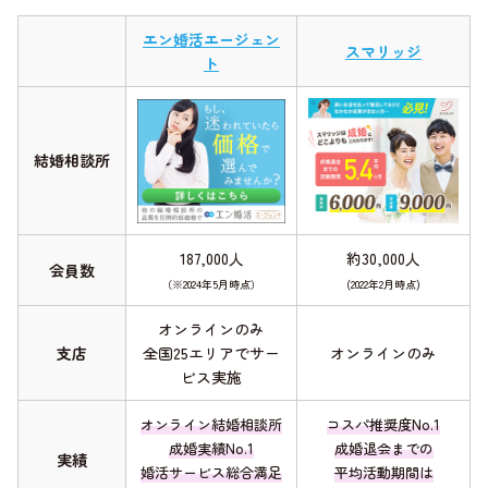
エン婚活エージェン
スマリッジ
ト
結婚相談所
187,000人
約30,000人
会員数
（※2024年5月時点）
(2022年2月時点)
オンラインのみ
支店
全国25エリアでサー
オンラインのみ
ビス実施
オンライン結婚相談所
コスパ推奨度No.1
成婚実績No.1
成婚退会までの
実績
婚活サービス総合満足
平均活動期間は