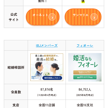
無料！
供
公式
オーネット
サンマリエ
サイト
IBJメンバーズ
フィオーレ
結婚相談所
87,874名
84,752人
会員数
(※2024年4月時点)
(2025年06月時点)
支店
全国11店舗
全国16支社