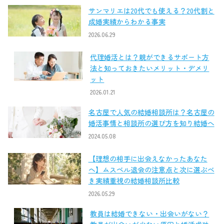
サンマリエは20代でも使える？20代割と
成婚実績からわかる事実
2026.06.29
代理婚活とは？親ができるサポート方
法と知っておきたいメリット・デメリ
ット
2026.01.21
名古屋で人気の結婚相談所は？名古屋の
婚活事情と相談所の選び方を知り結婚へ
2024.05.08
【理想の相手に出会えなかったあなた
へ】ムスベル退会の注意点と次に選ぶべ
き実績重視の結婚相談所比較
2026.05.29
教員は結婚できない・出会いがない？