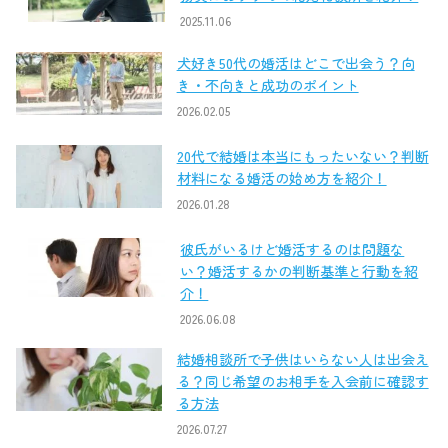
2025.11.06
犬好き50代の婚活はどこで出会う？向
き・不向きと成功のポイント
2026.02.05
20代で結婚は本当にもったいない？判断
材料になる婚活の始め方を紹介！
2026.01.28
彼氏がいるけど婚活するのは問題な
い？婚活するかの判断基準と行動を紹
介！
2026.06.08
結婚相談所で子供はいらない人は出会え
る？同じ希望のお相手を入会前に確認す
る方法
2026.07.27