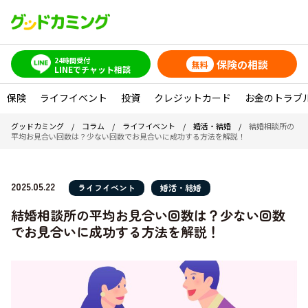
24時間受付
保険の相談
無料
LINEでチャット相談
保険
ライフイベント
投資
クレジットカード
お金のトラブ
グッドカミング
/
コラム
/
ライフイベント
/
婚活・結婚
/
結婚相談所の
平均お見合い回数は？少ない回数でお見合いに成功する方法を解説！
2025.05.22
ライフイベント
婚活・結婚
結婚相談所の平均お見合い回数は？少ない回数
でお見合いに成功する方法を解説！