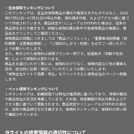
・生命保険ランキングについて
このランキングは、各生命保険商品の優劣や推奨を示すものではなく、2026
年07月01日～07月31日の申込件数、資料請求件数、およびアクセス数に基づ
いて作成されています。商品改定やリニューアルが行われた場合は、従来の
商品順位を引き継ぎます。詳細な保険料算出条件や各保険商品の情報は、商
品名をクリックしてご確認ください。
保険商品の詳細につきましては「商品パンフレット」「重要事項説明書（契
約概要・注意喚起情報）」「ご契約のしおり・約款」を必ずご一読いただく
ようお願いいたします。
また、表示された保険料は保険プランの一例です。前提条件（年齢や性別
等）によって保険料は変わります。
商品をお選びいただく際には、保険料だけでなく、保障内容など他の要素も
含め、総合的に比較・検討していただくようお願いいたします。
「保険会社サイトで見積・申込」をクリックすると保険会社のページへ移動
します。
・ペット保険ランキングについて
このランキングは、初期段階では弊社の推奨順に基づいており、市場の動向
や競合他社の状況を考慮しています。その後、特定期間の申込件数およびア
クセス数に基づいて更新されます。商品改定やリニューアルが行われた場合
は、従来の商品順位を引き継ぎます。保険料ランキングは、保険料の安い順
で構成されています。
当サイトの掲載情報の適切性について