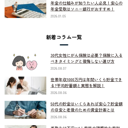
年金の仕組みが知りたい人必見！安心の
年金受取はソニー銀行がおすすめ！
2026.01.05
新着コラム一覧
30代女性にがん保険は必要？保険に入る
べきタイミングと後悔しない選び方
2026.08.07
世帯年収1000万円は年間いくら貯金でき
る?平均貯蓄額と実態を解説！
2026.08.06
50代の貯金はいくらあれば安心？貯金額
の目安と老後のための資金計画とは
2026.08.06
手取り60万円×4人家族の理想的な家計