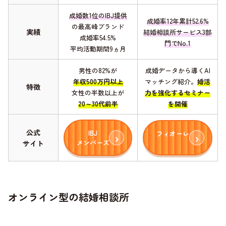
成婚数1位のIBJ提供
成婚率12年累計52.6%
の最高峰ブランド
実績
結婚相談所サービス3部
成婚率54.5%
門でNo.1
平均活動期間9ヵ月
男性の82%が
成婚データから導くAI
年収500万円以上
マッチング紹介。
婚活
特徴
女性の半数以上が
力を強化するセミナー
20～30代前半
を開催
公式
IBJ
フィオーレ
メンバーズ
サイト
オンライン型の結婚相談所