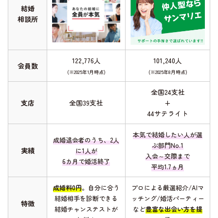
結婚
相談所
122,776人
101,240人
会員数
(※2025年1月時点)
(※2025年8月時点)
全国24支社
支店
全国39支社
+
44サテライト
本気で結婚したい人が選
成婚退会者のうち、2人
ぶ部門No.1
実績
に1人が
入会～交際まで
6カ月で婚活終了
平均1.7ヵ月
成婚料0円
。自分に合う
プロによる厳選紹介/AIマ
結婚相手を診断できる
ッチング/婚活パーティー
特徴
結婚チャンステストが
など
豊富な出会い方を提