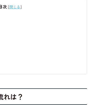
目次
[
閉じる
]
流れは？