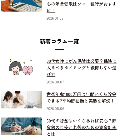
心の年金受取はソニー銀行がおすす
め！
2026.01.05
新着コラム一覧
30代女性にがん保険は必要？保険に
入るべきタイミングと後悔しない選
び方
2026.08.07
世帯年収1000万円は年間いくら貯金
できる?平均貯蓄額と実態を解説！
2026.08.06
50代の貯金はいくらあれば安心？貯
金額の目安と老後のための資金計画
とは