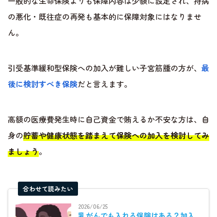
一般的な生命保険よりも保障内容は少額に設定され、持病
の悪化・既往症の再発も基本的に保障対象にはなりませ
ん。
引受基準緩和型保険への加入が難しい子宮筋腫の方が、
最
後に検討すべき保険
だと言えます。
高額の医療費発生時に自己資金で賄えるか不安な方は、自
身の
貯蓄や健康状態を踏まえて保険への加入を検討してみ
ましょう
。
合わせて読みたい
2026/06/25
乳がんでも入れる保険はある？加入