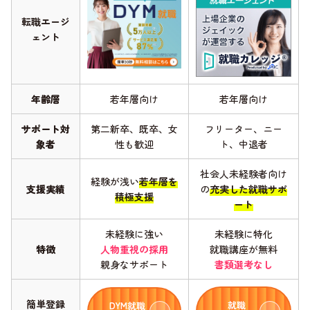
転職エージ
ェント
年齢層
若年層向け
若年層向け
サポート対
第二新卒、既卒、女
フリーター、ニー
象者
性も歓迎
ト、中退者
社会人未経験者向け
経験が浅い
若年層を
支援実績
の
充実した就職サポ
積極支援
ート
未経験に強い
未経験に特化
特徴
人物重視の採用
就職講座が無料
親身なサポート
書類選考なし
簡単登録
就職
DYM就職