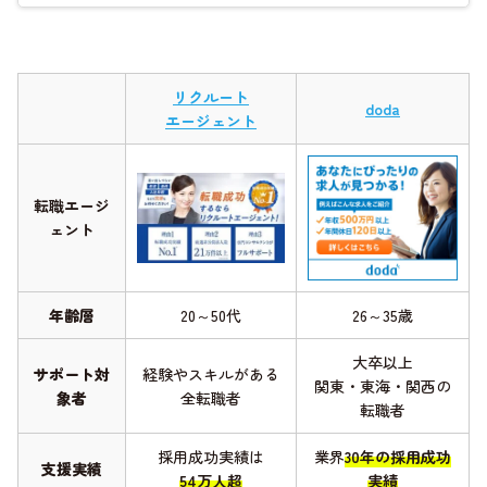
リクルート
doda
エージェント
転職エージ
ェント
年齢層
20～50代
26～35歳
大卒以上
サポート対
経験やスキルがある
関東・東海・関西の
象者
全転職者
転職者
採用成功実績は
業界
30年の採用成功
支援実績
54万人超
実績