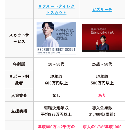
リクルートダイレク
ビズリーチ
トスカウト
スカウトサ
ービス
年齢層
20～50代
25歳～50代
サポート対
現年収
現年収
象者
600万円以上
500万円以上
入会審査
なし
あり
転職決定年収
導入企業数
支援実績
平均925万円以上
31,700社(累計)
年収800万～2千万の
求人の1/3が年収1000