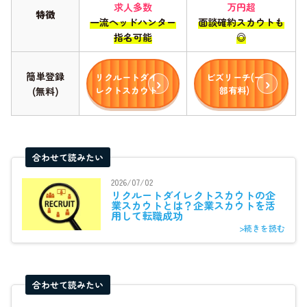
求人多数
万円超
特徴
一流ヘッドハンター
面談確約スカウトも
指名可能
◎
簡単登録
リクルートダイ
ビズリーチ(一
レクトスカウト
部有料)
(無料)
合わせて読みたい
2026/07/02
リクルートダイレクトスカウトの企
業スカウトとは？企業スカウトを活
用して転職成功
>続きを読む
合わせて読みたい