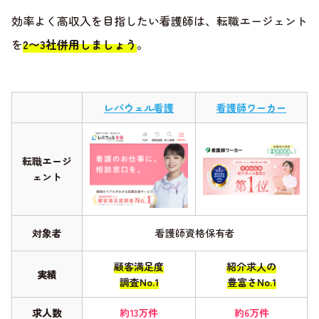
効率よく高収入を目指したい看護師は、転職エージェント
を
2〜3社併用しましょう
。
レバウェル看護
看護師ワーカー
転職エージ
ェント
対象者
看護師資格保有者
顧客満足度
紹介求人の
実績
調査No.1
豊富さNo.1
求人数
約13万件
約6万件