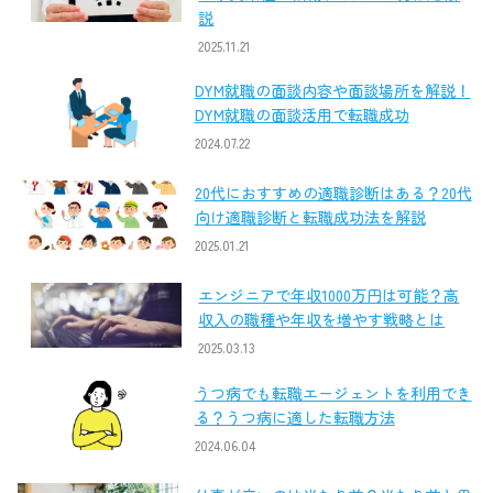
説
2025.11.21
DYM就職の面談内容や面談場所を解説！
DYM就職の面談活用で転職成功
2024.07.22
20代におすすめの適職診断はある？20代
向け適職診断と転職成功法を解説
2025.01.21
エンジニアで年収1000万円は可能？高
収入の職種や年収を増やす戦略とは
2025.03.13
うつ病でも転職エージェントを利用でき
る？うつ病に適した転職方法
2024.06.04