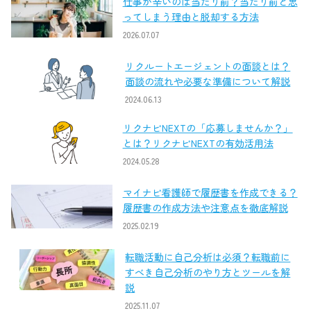
仕事が辛いのは当たり前？当たり前と思
ってしまう理由と脱却する方法
2026.07.07
リクルートエージェントの面談とは？
面談の流れや必要な準備について解説
2024.06.13
リクナビNEXTの「応募しませんか？」
とは？リクナビNEXTの有効活用法
2024.05.28
マイナビ看護師で履歴書を作成できる？
履歴書の作成方法や注意点を徹底解説
2025.02.19
転職活動に自己分析は必須？転職前に
すべき自己分析のやり方とツールを解
説
2025.11.07