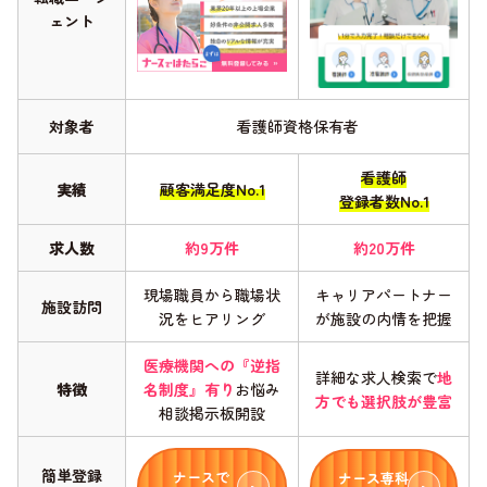
ェント
対象者
看護師資格保有者
看護師
実績
顧客満足度No.1
登録者数No.1
求人数
約9万件
約20万件
現場職員から職場状
キャリアパートナー
施設訪問
況をヒアリング
が施設の内情を把握
医療機関への『逆指
詳細な求人検索で
地
特徴
名制度』有り
お悩み
方でも選択肢が豊富
相談掲示板開設
簡単登録
ナースで
ナース専科