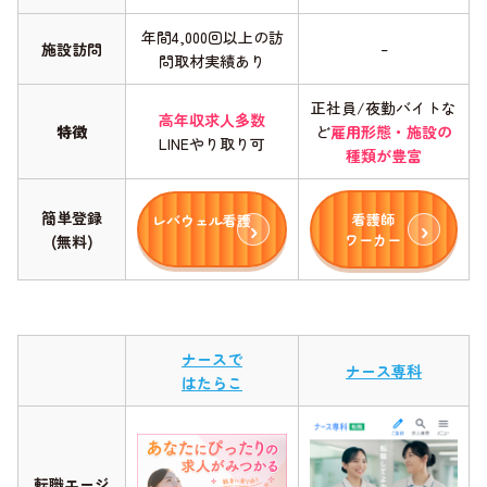
年間4,000回以上の訪
–
施設訪問
問取材実績あり
正社員/夜勤バイトな
高年収求人多数
特徴
ど
雇用形態・施設の
LINEやり取り可
種類が豊富
簡単登録
看護師
レバウェル看護
ワーカー
(無料)
ナースで
ナース専科
はたらこ
転職エージ