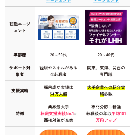
エージェント
エージェント
転職エージ
ェント
年齢層
20～50代
20～40代
サポート対
経験やスキルがある
関東、東海、関西の
象者
全転職者
専門職
採用成功実績は
大手企業への紹介実
支援実績
54万人超
績
多数
業界最大手
専門分野に精通
特徴
転職支援実績No.1
転職後の年収
平均101
※
面接対策が充実
万円アップ