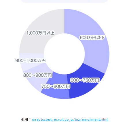
引用：
directscout.recruit.co.jp/biz/enrollment.html