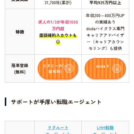
31,700社(累計)
平均925万円以上
年収200～400万円UP
求人の1/3が年収1000
の実績あり
万円超
dodaハイクラス専門
特徴
面談確約スカウトも
キャリアアドバイザ
◎
ー（キャリアカウン
セリング）も提供
簡単登録
ビズリーチ(一
doda X
部有料)
(無料)
サポートが手厚い転職エージェント
リクルート
LHH転職