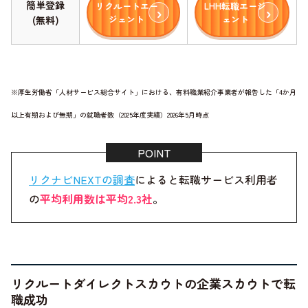
簡単登録
リクルートエー
LHH転職エージ
ジェント
ェント
(無料)
※厚生労働省「人材サービス総合サイト」における、有料職業紹介事業者が報告した「4か月
以上有期および無期」の就職者数（2025年度実績）2026年5月時点
リクナビNEXTの調査
によると転職サービス利用者
の
平均利用数は平均2.3社
。
リクルートダイレクトスカウトの企業スカウトで転
職成功