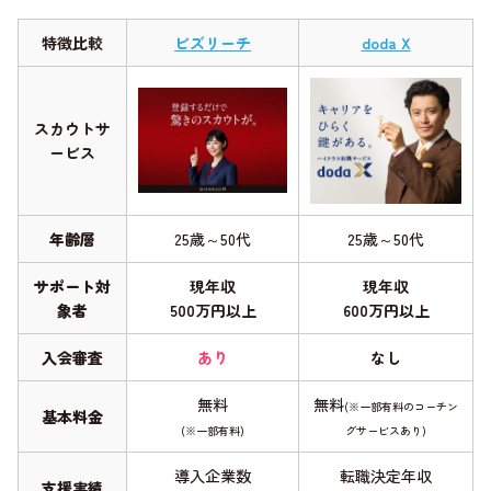
特徴比較
ビズリーチ
doda X
スカウトサ
ービス
年齢層
25歳～50代
25歳～50代
サポート対
現年収
現年収
象者
500万円以上
600万円以上
入会審査
あり
なし
無料
無料
(※一部有料のコーチン
基本料金
(※一部有料)
グサービスあり)
導入企業数
転職決定年収
支援実績