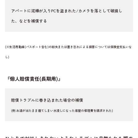
アパートに泥棒が入りPCを盗まれた/カメラを落として破損し
た、などを補償する
(※生活用動産(パスポート含む)の紛失または置き忘れによる損害については保険金支払いな
し)
『個人賠償責任(長期用)』
賠償トラブルに巻き込まれた場合の補償
(例:お湯が出たまま寝てしまい水浸しになった家屋の修理費を請求された)