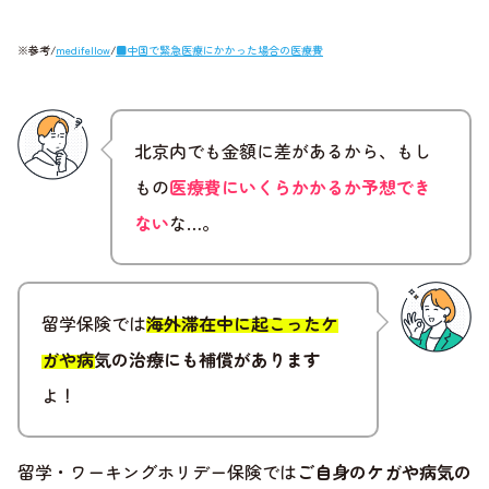
※参考/
medifellow
/
■中国で緊急医療にかかった場合の医療費
北京内でも金額に差があるから、もし
もの
医療費にいくらかかるか予想でき
ない
な…。
留学保険では
海外滞在中に起こったケ
ガや病気の治療にも補償があります
よ！
留学・ワーキングホリデー保険では
ご自身のケガや病気の