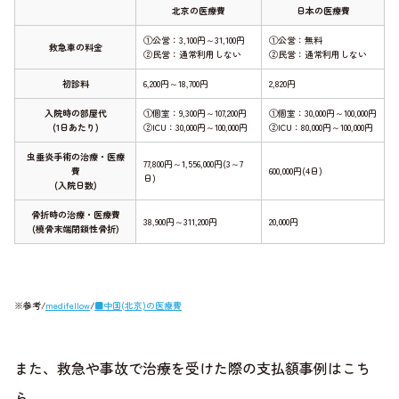
北京の医療費
日本の医療費
①公営：3,100円～31,100円
①公営：無料
救急車の料金
②民営：通常利用しない
②民営：通常利用しない
初診料
6,200円～18,700円
2,820円
入院時の部屋代
①個室：9,300円～107,200円
①個室：30,000円～100,000円
(1日あたり)
②ICU：30,000円～100,000円
②ICU：80,000円～100,000円
虫垂炎手術の治療・医療
77,800円～1,556,000円(3～7
費
600,000円(4日)
日)
(入院日数)
骨折時の治療・医療費
38,900円～311,200円
20,000円
(橈骨末端閉鎖性骨折)
※参考/
medifellow
/
■中国(北京)の医療費
また、救急や事故で治療を受けた際の支払額事例はこち
ら。