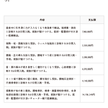
内容
支払額
昼食中に右半身に力が入らなくなり救急車で搬送。脳梗塞・肺炎
と診断され26日間入院。家族が駆けつける。医師・看護師が付き添
7,960,000円
い医療搬送。
発熱・咳・頭痛を訴え受診。ウィルス性脳炎と診断され18日間入
3,930,000円
院。家族が駆けつける。
腰痛・足の痺れを訴え受診。腰椎すべり症と診断され8日間入院・
3,090,000円
手術。家族が駆けつける。
首・肩の痛みが続き息苦しく寝付けなくなり受診。心筋梗塞と診
6,070,000円
断され6日間入院。家族が駆けつける。
カート場で運転中に壁に衝突、腰を強打し受診。腰椎圧迫骨折・
4,140,000円
尺橈骨骨折と診断され17日間入院・手術。
搭乗車が他の車と衝突。腰椎骨折、橈骨・膝蓋骨粉砕骨折、全身
他部位損傷と診断され8日間入院・手術。家族が駆けつける。医
14,158,349円
師・看護師が付き添いチャーター機で医療搬送。