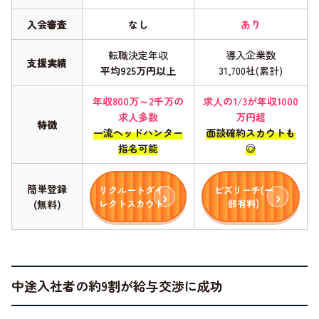
入会審査
なし
あり
転職決定年収
導入企業数
支援実績
平均925万円以上
31,700社(累計)
年収800万～2千万の
求人の1/3が年収1000
求人多数
万円超
特徴
一流ヘッドハンター
面談確約スカウトも
指名可能
◎
簡単登録
リクルートダイ
ビズリーチ(一
レクトスカウト
部有料)
(無料)
中途入社者の約9割が給与交渉に成功