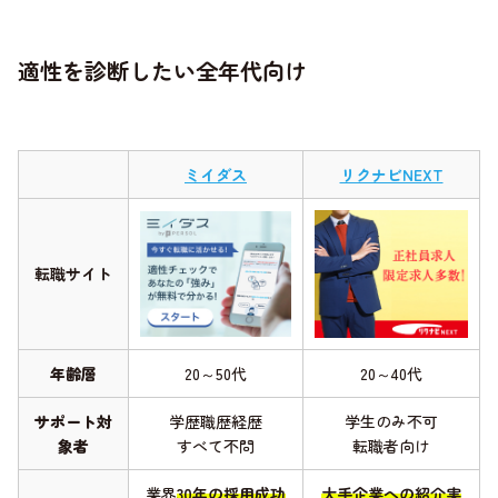
適性を診断したい全年代向け
ミイダス
リクナビNEXT
転職サイト
年齢層
20～50代
20～40代
サポート対
学歴職歴経歴
学生のみ不可
象者
すべて不問
転職者向け
業界
30年の採用成功
大手企業への紹介実