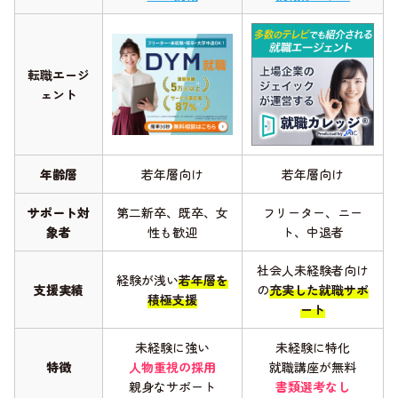
転職エージ
ェント
年齢層
若年層向け
若年層向け
サポート対
第二新卒、既卒、女
フリーター、ニー
象者
性も歓迎
ト、中退者
社会人未経験者向け
経験が浅い
若年層を
支援実績
の
充実した就職サポ
積極支援
ート
未経験に強い
未経験に特化
特徴
人物重視の採用
就職講座が無料
親身なサポート
書類選考なし