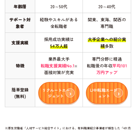
年齢層
20～50代
20～40代
サポート対
経験やスキルがある
関東、東海、関西の
象者
全転職者
専門職
採用成功実績は
大手企業への紹介実
支援実績
54万人超
績
多数
業界最大手
専門分野に精通
特徴
転職支援実績No.1
転職後の年収
平均101
※
面接対策が充実
万円アップ
簡単登録
リクルートエー
LHH転職エージ
ジェント
ェント
(無料)
※厚生労働省「人材サービス総合サイト」における、有料職業紹介事業者が報告した「4か月