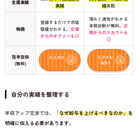
支援実績
実績
績
多数
強みと適性がわかる
登録するだけで市場
本格診断が無料。
企
特徴
価値がわかる。
企業
業からのスカウトも
からのオファーも◎
◎
簡単登録
リクナビ
ミイダス
NEXT
(無料)
自分の実績を整理する
年収アップ交渉では、「
なぜ給与を上げるべきなのか」を
明確に伝える必要があります
。