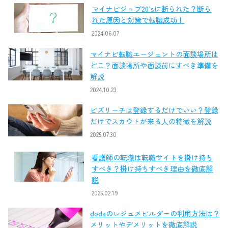
マイナビジョブ20’sに断られた？断ら
れた原因と対策で転職成功！
2024.06.07
マイナビ転職エージェントの面談場所は
どこ？面談場所や面談前にすべき準備を
解説
2024.10.23
ビズリーチは登録するだけでいい？登録
だけでスカウトが来る人の特徴を解説
2025.07.30
看護師の転職は転職サイトを掛け持ち
すべき？掛け持ちすべき理由を徹底解
説
2025.02.19
dodaのレジュメビルダーの利用方法は？
メリットやデメリットを徹底解説