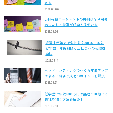
き方
2026.04.06
LHH転職エージェントの評判は？利用者
の口コミ・転職が成功する使い方
2025.03.24
派遣は何年まで働ける？3年ルールな
ど年数・年齢制限と正社員への転職成
功法
2026.05.11
ヘッドハンティングでいくら年収アップ
できる？相場と成功のポイントを解説
2025.03.21
低学歴で年収1000万円は無理？目指せる
職種や稼ぐ方法を解説！
2025.05.20