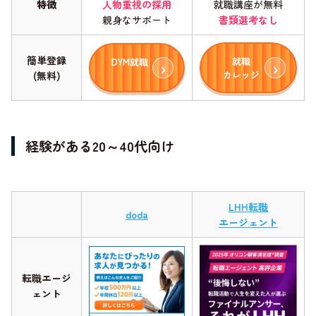
特徴
人物重視の採用
就職講座が無料
親身なサポート
書類選考なし
簡単登録
就職
DYM就職
カレッジ
(無料)
経験がある20～40代向け
LHH転職
doda
エージェント
転職エージ
ェント