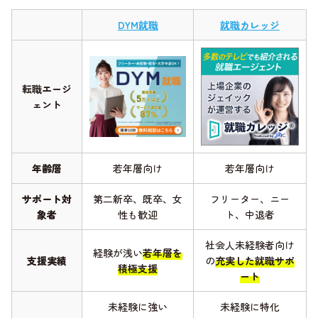
DYM就職
就職カレッジ
転職エージ
ェント
年齢層
若年層向け
若年層向け
サポート対
第二新卒、既卒、女
フリーター、ニー
象者
性も歓迎
ト、中退者
社会人未経験者向け
経験が浅い
若年層を
支援実績
の
充実した就職サポ
積極支援
ート
未経験に強い
未経験に特化