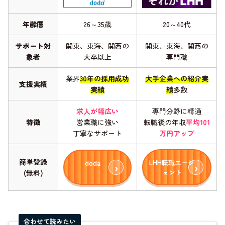
年齢層
26～35歳
20～40代
サポート対
関東、東海、関西の
関東、東海、関西の
象者
大卒以上
専門職
業界
30年の採用成功
大手企業への紹介実
支援実績
実績
績
多数
求人が幅広い
専門分野に精通
特徴
営業職に強い
転職後の年収
平均101
丁寧なサポート
万円アップ
簡単登録
LHH転職エージ
doda
ェント
(無料)
合わせて読みたい