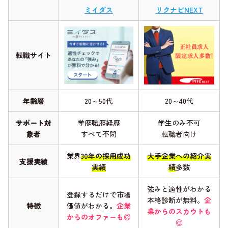
ミイダス
リクナビNEXT
転職サイト
年齢層
20～50代
20～40代
サポート対
学歴職歴経歴
学生のみ不可
象者
すべて不問
転職者向け
業界
30年の採用成功
大手企業への紹介実
支援実績
実績
績
多数
強みと適性がわかる
登録するだけで市場
本格診断が無料。
企
特徴
価値がわかる。
企業
業からのスカウトも
からのオファーも◎
◎