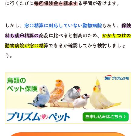
に行くたびに
毎回保険金を請求する手間が省けます
。
しかし、
窓口精算に対応していない動物病院
もあり、
保険
料も後日精算の商品に比べると割高
のため、
かかりつけの
動物病院が窓口精算できるか確認してから検討
しましょ
う。