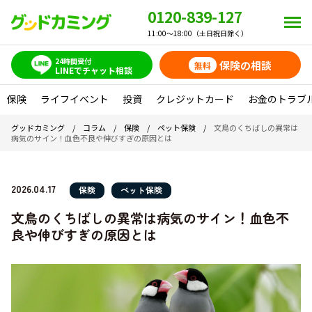
0120-839-127
11:00～18:00（土日祝日除く）
24時間受付
保険の相談
無料
LINEでチャット相談
保険
ライフイベント
投資
クレジットカード
お金のトラブ
グッドカミング
/
コラム
/
保険
/
ペット保険
/
文鳥のくちばしの異常は
病気のサイン！血色不良や伸びすぎの原因とは
2026.04.17
保険
ペット保険
文鳥のくちばしの異常は病気のサイン！血色不
良や伸びすぎの原因とは