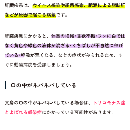
肝臓疾患は、
ウイルス感染や細菌感染、肥満による脂肪肝
などが原因で起こる病気
です。
肝臓疾患にかかると、
体重の増減･食欲不振･フンに白では
なく黄色や緑色の液体が混ざる･くちばしが不自然に伸び
ている･呼吸が荒くなる
、などの症状がみられるため、す
ぐに動物病院を受診しましょう。
口の中がネバネバしている
文鳥の
口の中がネバネバしている
場合は、
トリコモナス症
とよばれる感染症
にかかっている可能性があります。