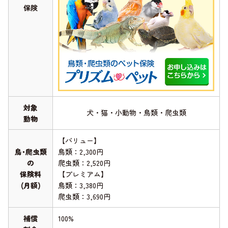
保険
対象
犬・猫・小動物・鳥類・爬虫類
動物
【バリュー】
鳥･爬虫類
鳥類：2,300円
の
爬虫類：2,520円
保険料
【プレミアム】
(月額)
鳥類：3,380円
爬虫類：3,690円
補償
100%