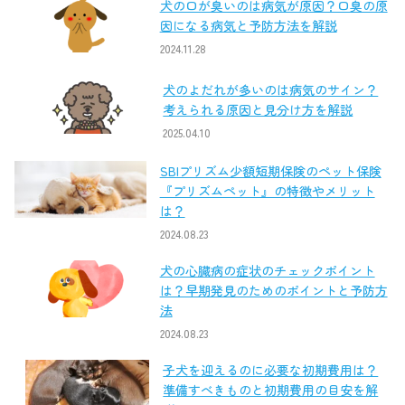
犬の口が臭いのは病気が原因？口臭の原
因になる病気と予防方法を解説
2024.11.28
犬のよだれが多いのは病気のサイン？
考えられる原因と見分け方を解説
2025.04.10
SBIプリズム少額短期保険のペット保険
『プリズムペット』の特徴やメリット
は？
2024.08.23
犬の心臓病の症状のチェックポイント
は？早期発見のためのポイントと予防方
法
2024.08.23
子犬を迎えるのに必要な初期費用は？
準備すべきものと初期費用の目安を解