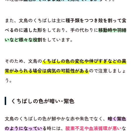
また、文鳥のくちばしは主に
種子類をつつき殻を割って食
べるのに適した形
をしており、手の代わりに
移動時や羽繕
いなど様々な役割
をしています。
そのため、文鳥の
くちばしの色の変化や伸びすぎなどの異
常がみられる場合は病気の可能性がある
ので注意しましょ
う。
くちばしの色が暗い･紫色
文鳥のくちばしの色が鮮やかな赤や朱色でなく、
暗く紫色
のようになっている
時には、
酸素不足や血液循環が悪い
な