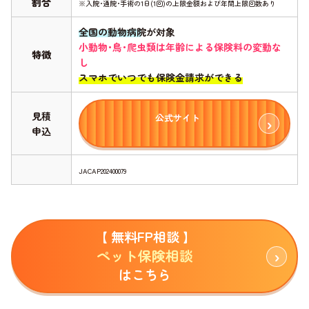
割合
※入院･通院･手術の1日(1回)の上限金額および年間上限回数あり
全国の動物病院が対象
小動物･鳥･爬虫類は年齢による保険料の変動な
特徴
し
スマホでいつでも保険金請求ができる
見積
公式サイト
申込
JACAP202400079
【 無料FP相談 】
ペット保険相談
はこちら