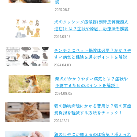
説
2025.08.11
犬のクッシング症候群(副腎皮質機能亢
進症)とは？症状や原因、治療法を解説
2024.09.13
チンチラにペット保険は必要？かかりや
すい病気と保険を選ぶポイントを解説
2024.04.03
柴犬がかかりやすい病気とは？症状や
予防するためのポイントを解説！
2024.08.05
猫の動物病院にかかる費用は？猫の医療
費負担を軽減する方法をチェック！
2024.12.11
猫の目やにが増えるのは病気？考えられ