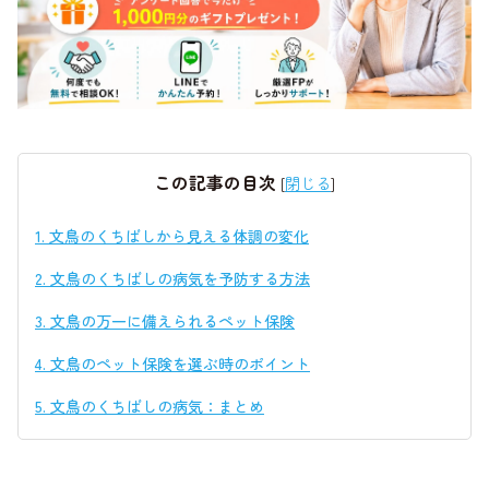
この記事の目次
[
閉じる
]
1.
文鳥のくちばしから見える体調の変化
2.
文鳥のくちばしの病気を予防する方法
3.
文鳥の万一に備えられるペット保険
4.
文鳥のペット保険を選ぶ時のポイント
5.
文鳥のくちばしの病気：まとめ