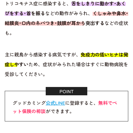
トリコモナス症に感染すると、
舌をしきりに動かす･あく
びをする･首を振る
などの動作がみられ、
くしゃみや鼻水･
結膜炎･口内のネバつき･鼓膜が耳から突出する
などの症状
も。
主に親鳥から感染する病気ですが、
免疫力の低いヒナは発
症しやすい
ため、症状がみられた場合はすぐに動物病院を
受診してください。
グッドカミング
公式LINE
に登録すると、
無料でペ
ット保険の相談
ができます。