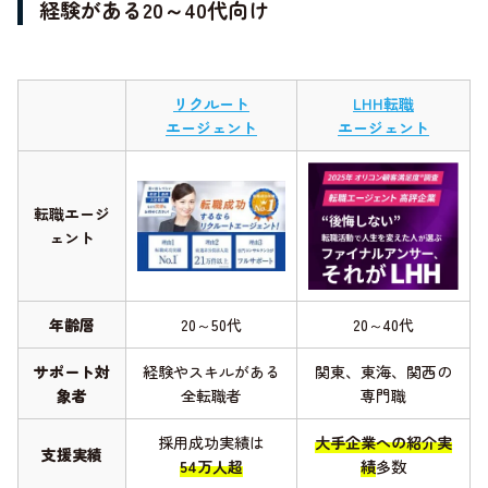
経験がある20～40代向け
リクルート
LHH転職
エージェント
エージェント
転職エージ
ェント
年齢層
20～50代
20～40代
サポート対
経験やスキルがある
関東、東海、関西の
象者
全転職者
専門職
採用成功実績は
大手企業への紹介実
支援実績
54万人超
績
多数