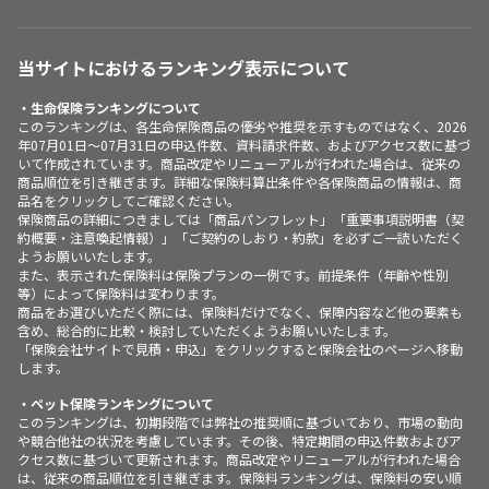
当サイトにおけるランキング表示について
・生命保険ランキングについて
このランキングは、各生命保険商品の優劣や推奨を示すものではなく、2026
年07月01日～07月31日の申込件数、資料請求件数、およびアクセス数に基づ
いて作成されています。商品改定やリニューアルが行われた場合は、従来の
商品順位を引き継ぎます。詳細な保険料算出条件や各保険商品の情報は、商
品名をクリックしてご確認ください。
保険商品の詳細につきましては「商品パンフレット」「重要事項説明書（契
約概要・注意喚起情報）」「ご契約のしおり・約款」を必ずご一読いただく
ようお願いいたします。
また、表示された保険料は保険プランの一例です。前提条件（年齢や性別
等）によって保険料は変わります。
商品をお選びいただく際には、保険料だけでなく、保障内容など他の要素も
含め、総合的に比較・検討していただくようお願いいたします。
「保険会社サイトで見積・申込」をクリックすると保険会社のページへ移動
します。
・ペット保険ランキングについて
このランキングは、初期段階では弊社の推奨順に基づいており、市場の動向
や競合他社の状況を考慮しています。その後、特定期間の申込件数およびア
クセス数に基づいて更新されます。商品改定やリニューアルが行われた場合
は、従来の商品順位を引き継ぎます。保険料ランキングは、保険料の安い順