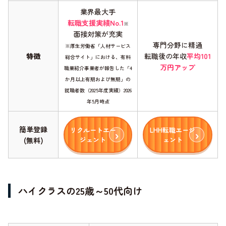
業界最大手
転職支援実績No.1
※
面接対策が充実
専門分野に精通
※厚生労働省「人材サービス
特徴
転職後の年収
平均101
総合サイト」における、有料
万円アップ
職業紹介事業者が報告した「4
か月以上有期および無期」の
就職者数（2025年度実績）2026
年5月時点
簡単登録
リクルートエー
LHH転職エージ
ジェント
ェント
(無料)
ハイクラスの25歳～50代向け