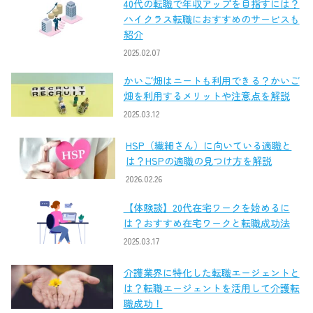
40代の転職で年収アップを目指すには？
ハイクラス転職におすすめのサービスも
紹介
2025.02.07
かいご畑はニートも利用できる？かいご
畑を利用するメリットや注意点を解説
2025.03.12
HSP（繊細さん）に向いている適職と
は？HSPの適職の見つけ方を解説
2026.02.26
【体験談】20代在宅ワークを始めるに
は？おすすめ在宅ワークと転職成功法
2025.03.17
介護業界に特化した転職エージェントと
は？転職エージェントを活用して介護転
職成功！