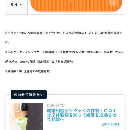
サイト
※ツヴァイ社は、登録会員数、お見合い数、および成婚数No.1（※）のIBJの加盟相談所で
す。
※日本マーケティングリサーチ機構調べ（成婚数/お見合い数：2024年累計、会員数：2024年1
2月末時点、2025年2月期_指定領域における市場調査）
※成婚数：IBJ連盟内での成婚者数
合わせて読みたい
2026/07/28
結婚相談所ツヴァイの評判・口コミ
は？体験談を知って婚活を成功させ
て結婚へ
>続きを読む