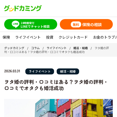
24時間受付
保険の相談
無料
LINEでチャット相談
保険
ライフイベント
投資
クレジットカード
お金のトラブ
グッドカミング
/
コラム
/
ライフイベント
/
婚活・結婚
/
ヲタ婚の評
判・口コミはある？ヲタ婚の評判・口コミでオタクも婚活成功
2026.03.31
ライフイベント
婚活・結婚
ヲタ婚の評判・口コミはある？ヲタ婚の評判・
口コミでオタクも婚活成功