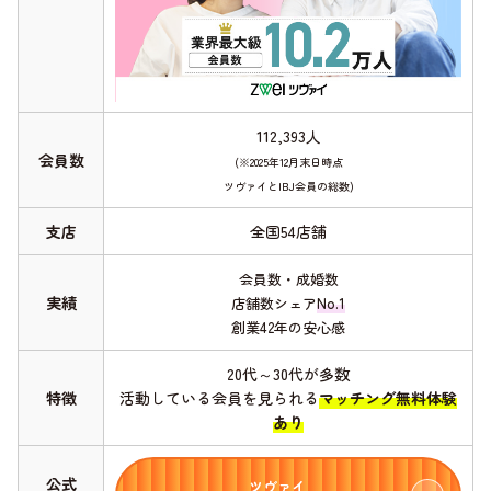
112,393人
会員数
(※2025年12月末日時点
ツヴァイとIBJ会員の総数)
支店
全国54店舗
会員数・成婚数
実績
店舗数シェア
No.1
創業42年の安心感
20代～30代が多数
特徴
活動している会員を見られる
マッチング無料体験
あり
公式
ツヴァイ