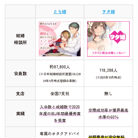
とら婚
ヲタ婚
結婚
相談所
約87,800人
118,288人
会員数
(※日本結婚相談所連盟(IBJ)20
(※2025年10月時点)
24年4月時点登録会員数)
支店
全国7支社
無し
入会数と成婚数で2020
交際成功率が業界最高
実績
年度のIBJ年間最優秀賞
水準の60％
を受賞
専属のオタクアドバイ
初期費用が完全無料
。