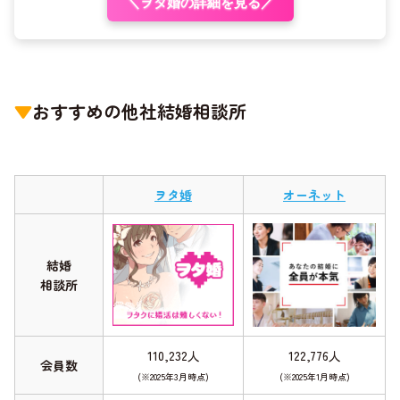
＼ヲタ婚の詳細を見る／
▼
おすすめの他社結婚相談所
ヲタ婚
オーネット
結婚
相談所
110,232人
122,776人
会員数
(※2025年3月時点)
(※2025年1月時点)