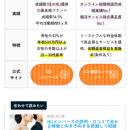
成婚数1位のIBJ提供
オンライン結婚相談所成
の最高峰ブランド
婚実績No.1
実績
成婚率54.5%
婚活サービス総合満足度
平均活動期間9ヵ月
No.1
男性の82%が
リーズナブルな料金体制
年収500万円以上
で高品質なサービスを提
特徴
女性の半数以上が
供。
全額返金保証を実施
20～30代前半
中
(条件あり)
公式
IBJ
エン婚活エージェ
メンバーズ
ント
サイト
合わせて読みたい
2026/07/28
IBJメンバーズの評判・口コミで分か
る特徴と向き不向きを把握して結婚