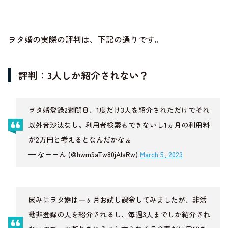
ヲタ婚の実際の評判は、下記の通りです。
評判：3人しか紹介されない？
ヲタ婚登録2週間目、1度だけ3人を紹介されただけでそれ
以外音沙汰なし。利用者検索もできないし1ヵ月の利用料
が2万円と考えるとなんだかなぁ
— なーーん (@hwm9aTw80jAlaRw)
March 5, 2023
因みにヲタ婚は一ヶ月お試し課金してみましたが、非活
動非登録の人を紹介されるし、毎週3人までしか紹介され