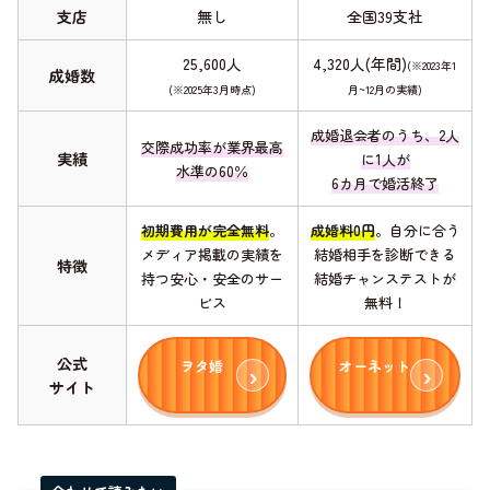
支店
無し
全国39支社
25,600人
4,320人(年間)
(※2023年1
成婚数
(※2025年3月時点)
月~12月の実績)
成婚退会者のうち、2人
交際成功率が業界最高
実績
に1人が
水準の60％
6カ月で婚活終了
初期費用が完全無料
。
成婚料0円
。自分に合う
メディア掲載の実績を
結婚相手を診断できる
特徴
持つ安心・安全のサー
結婚チャンステストが
ビス
無料！
公式
ヲタ婚
オーネット
サイト