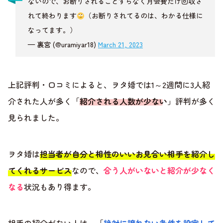
ないので、お断りされることすらなく月会費だけ回収さ
れて終わります
（お断りされてるのは、わかる仕様に
なってます。）
— 裏宮 (@uramiyar18)
March 21, 2023
上記評判・口コミによると、ヲタ婚では1～2週間に3人紹
介された人が多く「
紹介される人数が少ない
」評判が多く
見られました。
ヲタ婚は
担当者が自分と相性のいいお見合い相手を紹介し
てくれるサービス
なので、
合う人がいないと紹介が少なく
なる
状況もあり得ます。