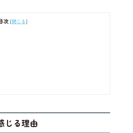
目次
[
閉じる
]
感じる理由