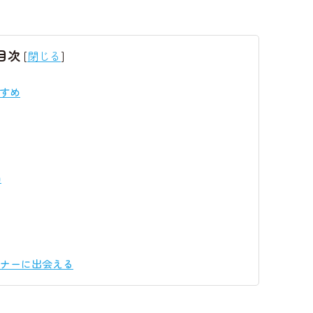
目次
[
閉じる
]
すめ
由
ナーに出会える