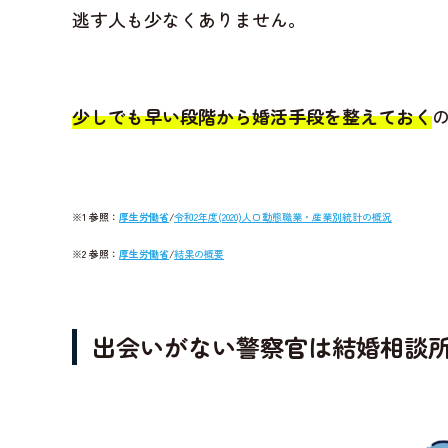
逃す人も少なくありません。
少しでも早い段階から婚活手段を整えておく
※1 参照：
厚生労働省
/
令和2年度(2020)人口動態職業・産業別統計の概況
※2 参照：
厚生労働省
/
結果の概要
出会いがない警察官は結婚相談