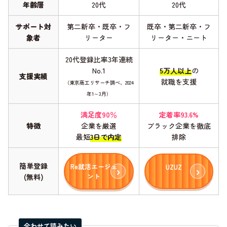
年齢層
20代
20代
サポート対
第二新卒・既卒・フ
既卒・第二新卒・フ
象者
リーター
リーター・ニート
20代登録比率3年連続
No.1
5万人以上
の
支援実績
就職を支援
（東京商工リサーチ調べ、2024
年1～3月）
満足度90％
定着率93.6%
特徴
企業を厳選
ブラック企業を徹底
最短
3日で内定
排除
簡単登録
Re就活エージェ
UZUZ
ント
(無料)
合わせて読みたい