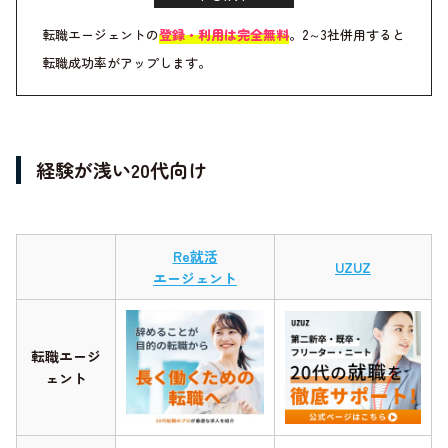
転職エージェントの
登録・利用は完全無料
。2～3社併用すると
転職成功率がアップします。
経験が浅い20代向け
Re就活
UZUZ
エージェント
転職エージ
ェント