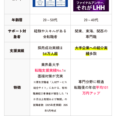
年齢層
20～50代
20～40代
サポート対
経験やスキルがある
関東、東海、関西の
象者
全転職者
専門職
採用成功実績は
大手企業への紹介実
支援実績
54万人超
績
多数
業界最大手
転職支援実績No.1
※
面接対策が充実
専門分野に精通
※厚生労働省「人材サービス
特徴
転職後の年収
平均101
総合サイト」における、有料
万円アップ
職業紹介事業者が報告した「4
か月以上有期および無期」の
就職者数（2025年度実績）2026
年5月時点