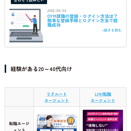
2026/08/04
DYM就職の登録・ログイン方法は？
簡単な登録手順とログイン方法で就
職成功
>続きを読む
経験がある20～40代向け
リクルート
LHH転職
エージェント
エージェント
転職エージ
ェント