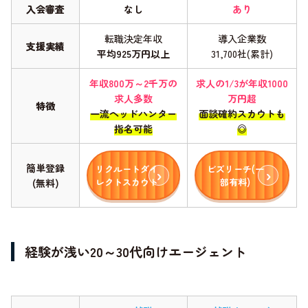
入会審査
なし
あり
転職決定年収
導入企業数
支援実績
平均925万円以上
31,700社(累計)
年収800万～2千万の
求人の1/3が年収1000
求人多数
万円超
特徴
一流ヘッドハンター
面談確約スカウトも
指名可能
◎
簡単登録
リクルートダイ
ビズリーチ(一
レクトスカウト
部有料)
(無料)
経験が浅い20～30代向けエージェント