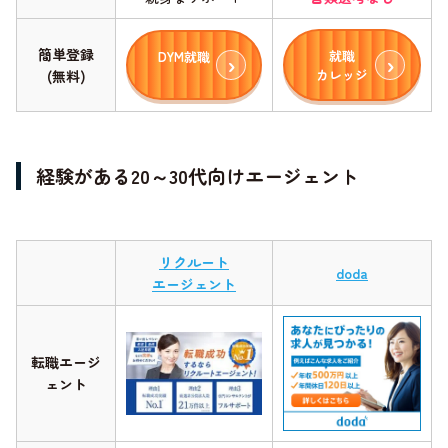
簡単登録
就職
DYM就職
カレッジ
(無料)
経験がある20～30代向けエージェント
リクルート
doda
エージェント
転職エージ
ェント