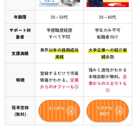
年齢層
20～50代
20～40代
サポート対
学歴職歴経歴
学生のみ不可
象者
すべて不問
転職者向け
業界
30年の採用成功
大手企業への紹介実
支援実績
実績
績
多数
強みと適性がわかる
登録するだけで市場
本格診断が無料。
企
特徴
価値がわかる。
企業
業からのスカウトも
からのオファーも◎
◎
簡単登録
リクナビ
ミイダス
NEXT
(無料)