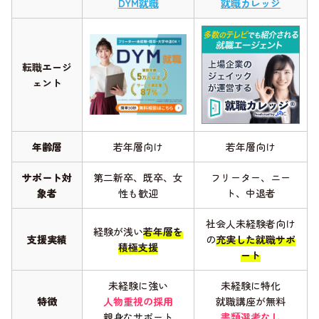
DYM就職
就職カレッジ
転職エージ
ェント
年齢層
若年層向け
若年層向け
サポート対
第二新卒、既卒、女
フリーター、ニー
象者
性も歓迎
ト、中退者
社会人未経験者向け
経験が浅い
若年層を
支援実績
の
充実した就職サポ
積極支援
ート
未経験に強い
未経験に特化
特徴
人物重視の採用
就職講座が無料
親身なサポート
書類選考なし