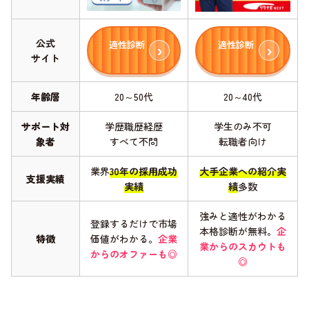
公式
適性診断
適性診断
サイト
年齢層
20～50代
20～40代
サポート対
学歴職歴経歴
学生のみ不可
象者
すべて不問
転職者向け
業界
30年の採用成功
大手企業への紹介実
支援実績
実績
績
多数
強みと適性がわかる
登録するだけで市場
本格診断が無料。
企
特徴
価値がわかる。
企業
業からのスカウトも
からのオファーも◎
◎