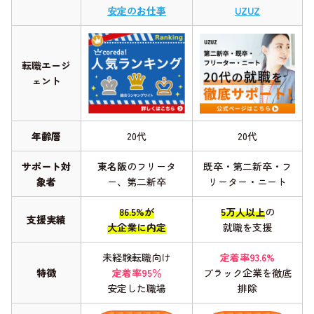
安定のお仕事
UZUZ
転職エージ
ェント
年齢層
20代
20代
サポート対
東名阪
のフリータ
既卒・第二新卒・フ
象者
ー、第二新卒
リーター・ニート
86.5%が
5万人以上
の
支援実績
大企業に内定
就職を支援
未経験転職向け
定着率93.6%
特徴
定着率95％
ブラック企業を徹底
安定した職場
排除