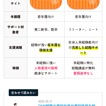
サイト
年齢層
若年層向け
若年層向け
サポート対
第二新卒、既卒
フリーター、ニート
象者
社会人未経験者向け
経験が浅い
若年層を
支援実績
の
充実した就職サポ
積極支援
ート
未経験に強い
未経験に特化
特徴
人物重視の採用
就職講座が無料
親身なサポート
書類選考なし
合わせて読みたい
2026/05/11
DYM就職の面談内容や面談場所を解