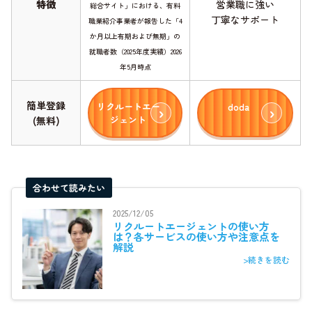
特徴
営業職に強い
総合サイト」における、有料
丁寧なサポート
職業紹介事業者が報告した「4
か月以上有期および無期」の
就職者数（2025年度実績）2026
年5月時点
簡単登録
リクルートエー
doda
ジェント
(無料)
合わせて読みたい
2025/12/05
リクルートエージェントの使い方
は？各サービスの使い方や注意点を
解説
>続きを読む