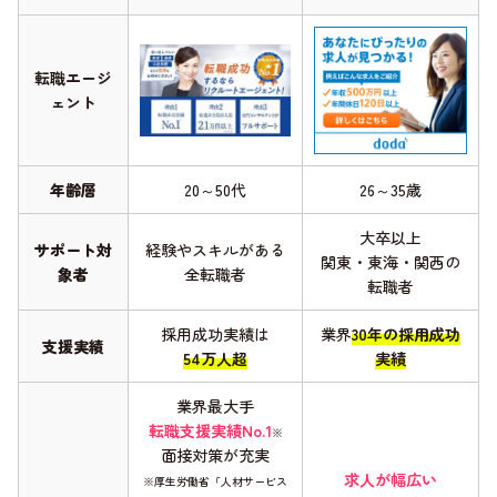
転職エージ
ェント
年齢層
20～50代
26～35歳
大卒以上
サポート対
経験やスキルがある
関東・東海・関西の
象者
全転職者
転職者
採用成功実績は
業界
30年の採用成功
支援実績
54万人超
実績
業界最大手
転職支援実績No.1
※
面接対策が充実
求人が幅広い
※厚生労働省「人材サービス