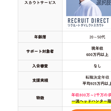
スカウトサービス
年齢層
20～50代
現年収
サポート対象者
600万円以上
入会審査
なし
転職決定年収
支援実績
平均925万円以
年収800万～2千万の
特徴
一流ヘッドハンター