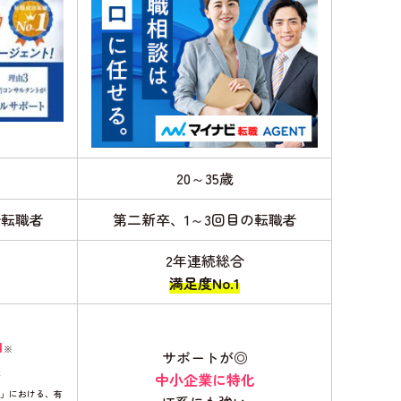
20～35歳
全転職者
第二新卒、1～3回目の転職者
は
2年連続総合
満足度No.1
1
※
サポートが◎
実
中小企業に特化
」における、有