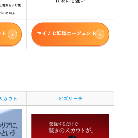
IT系にも強い
上有期および無
26年5月時点
ント
マイナビ転職エージェント
スカウト
ビズリーチ