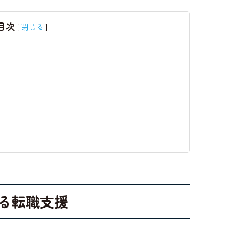
目次
[
閉じる
]
ある転職支援