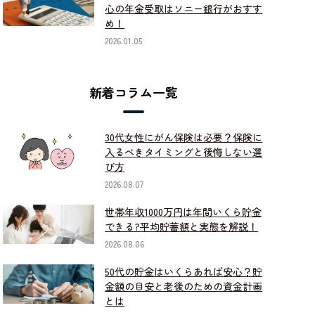
心の年金受取はソニー銀行がおすす
め！
2026.01.05
新着コラム一覧
30代女性にがん保険は必要？保険に
入るべきタイミングと後悔しない選
び方
2026.08.07
世帯年収1000万円は年間いくら貯金
できる?平均貯蓄額と実態を解説！
2026.08.06
50代の貯金はいくらあれば安心？貯
金額の目安と老後のための資金計画
とは