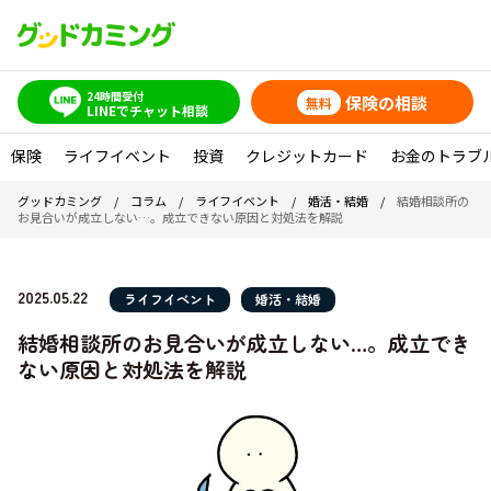
24時間受付
保険の相談
無料
LINEでチャット相談
保険
ライフイベント
投資
クレジットカード
お金のトラブ
グッドカミング
/
コラム
/
ライフイベント
/
婚活・結婚
/
結婚相談所の
お見合いが成立しない…。成立できない原因と対処法を解説
2025.05.22
ライフイベント
婚活・結婚
結婚相談所のお見合いが成立しない…。成立でき
ない原因と対処法を解説