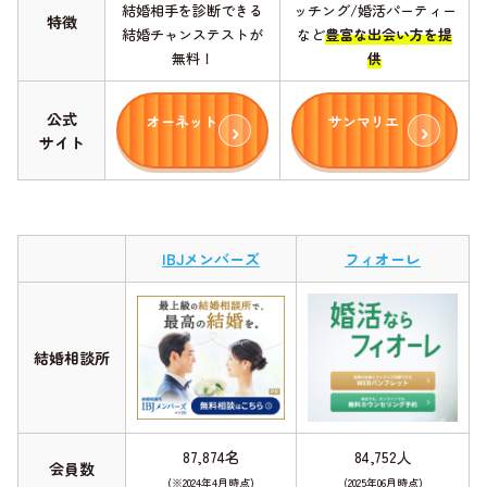
結婚相手を診断できる
ッチング/婚活パーティー
特徴
結婚チャンステストが
など
豊富な出会い方を提
無料！
供
公式
オーネット
サンマリエ
サイト
IBJメンバーズ
フィオーレ
結婚相談所
87,874名
84,752人
会員数
(※2024年4月時点)
(2025年06月時点)