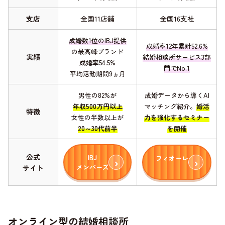
支店
全国11店舗
全国16支社
成婚数1位のIBJ提供
成婚率12年累計52.6%
の最高峰ブランド
実績
結婚相談所サービス3部
成婚率54.5%
門でNo.1
平均活動期間9ヵ月
男性の82%が
成婚データから導くAI
年収500万円以上
マッチング紹介。
婚活
特徴
女性の半数以上が
力を強化するセミナー
20～30代前半
を開催
公式
IBJ
フィオーレ
メンバーズ
サイト
オンライン型の結婚相談所