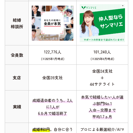
結婚
相談所
122,776人
101,240人
会員数
(※2025年1月時点)
(※2025年8月時点)
全国24支社
支店
全国39支社
+
44サテライト
本気で結婚したい人が選
成婚退会者のうち、2人
ぶ部門No.1
実績
に1人が
入会～交際まで
6カ月で婚活終了
平均1.7ヵ月
成婚料0円
。自分に合う
プロによる厳選紹介/AIマ