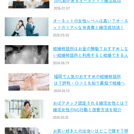
20代割があるオーネットで婚活成功
2026.01.07
オーネットの女性レベルは高い？オーネ
ットのリアルな会員像と婚活成功法！
2025.09.02
結婚相談所はお金の無駄？おすすめしな
い結婚相談所と利用すると結婚できる人
2024.06.19
福岡で人気のおすすめの結婚相談所
は？評判・口コミを知り最短で結婚へ
2024.05.10
おばアタック認定される婚活女性とは？
婚活女性のNG行動と改善方法を紹介
2026.05.25
お笑い好きとの出会いはどこで探す？将