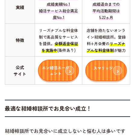
成婚実績No.1
成婚退会までの
実績
婚活サービス総合満足
平均活動期間は
度No.1
5.22ヵ月
リーズナブルな料金体
店舗を持たないオンラ
制で高品質なサービス
イン結婚相談所。登録
特徴
を提供。
全額返金保証
料+月会費の
リーズナ
を実施中
(条件あり)
ブルな料金体制
が魅力
公式
エン婚活エージ
スマリッジ
ェント
サイト
最適な結婚相談所でお見合い成立！
結婚相談所でお見合いに成立しないと悩む人は多いです