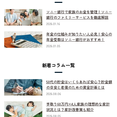
ソニー銀行で家族のお金を管理！ソニー
銀行のファミリーサービスを徹底解説
2026.01.16
年金の仕組みが知りたい人必見！安心の
年金受取はソニー銀行がおすすめ！
2026.01.05
新着コラム一覧
50代の貯金はいくらあれば安心？貯金額
の目安と老後のための資金計画とは
2026.08.06
手取り60万円×4人家族の理想的な家計
状況とは？家計改善策も紹介
2026.08.05