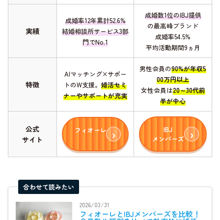
成婚数1位のIBJ提供
成婚率12年累計52.6%
の最高峰ブランド
実績
結婚相談所サービス3部
成婚率54.5%
門でNo.1
平均活動期間9ヵ月
男性会員の
90%が年収5
AIマッチング×サポー
00万円以上
特徴
トのW支援。
婚活セミ
女性会員は
20～30代前
ナーやサポートが充実
半が中心
公式
IBJ
フィオーレ
メンバーズ
サイト
合わせて読みたい
2026/03/31
フィオーレとIBJメンバーズを比較！