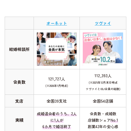
オーネット
ツヴァイ
結婚相談所
112,393人
121,727人
会員数
(※2025年12月末日時点
(※2026年1月時点)
ツヴァイとIBJ会員の総数)
支店
全国39支社
全国54店舗
成婚退会者のうち、2人
会員数・成婚数
実績
に1人が
店舗数シェア
No.1
6カ月で婚活終了
創業42年の安心感