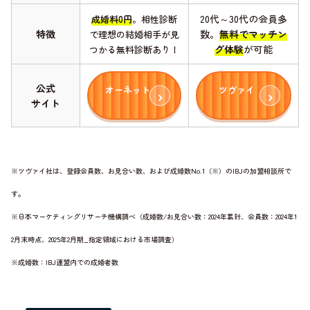
20代～30代の会員多
成婚料0円
。相性診断
特徴
数。
無料でマッチン
で理想の結婚相手が見
グ体験
が可能
つかる無料診断あり！
公式
オーネット
ツヴァイ
サイト
※ツヴァイ社は、登録会員数、お見合い数、および成婚数No.1（※）のIBJの加盟相談所で
す。
※日本マーケティングリサーチ機構調べ（成婚数/お見合い数：2024年累計、会員数：2024年1
2月末時点、2025年2月期_指定領域における市場調査）
※成婚数：IBJ連盟内での成婚者数