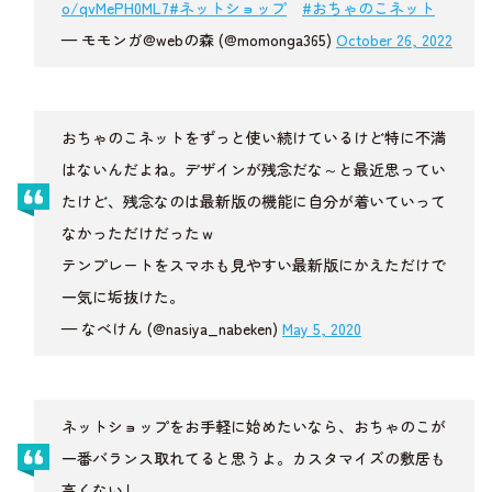
o/qvMePH0ML7
#ネットショップ
#おちゃのこネット
— モモンガ@webの森 (@momonga365)
October 26, 2022
おちゃのこネットをずっと使い続けているけど特に不満
はないんだよね。デザインが残念だな～と最近思ってい
たけど、残念なのは最新版の機能に自分が着いていって
なかっただけだったｗ
テンプレートをスマホも見やすい最新版にかえただけで
一気に垢抜けた。
— なべけん (@nasiya_nabeken)
May 5, 2020
ネットショップをお手軽に始めたいなら、おちゃのこが
一番バランス取れてると思うよ。カスタマイズの敷居も
高くないし