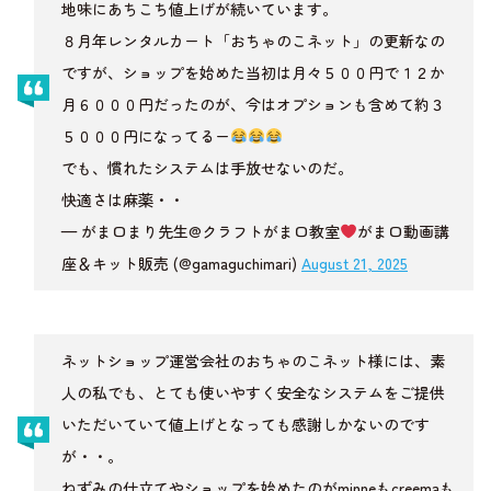
地味にあちこち値上げが続いています。
８月年レンタルカート「おちゃのこネット」の更新なの
ですが、ショップを始めた当初は月々５００円で１２か
月６０００円だったのが、今はオプションも含めて約３
５０００円になってるー
でも、慣れたシステムは手放せないのだ。
快適さは麻薬・・
— がま口まり先生@クラフトがま口教室
がま口動画講
座＆キット販売 (@gamaguchimari)
August 21, 2025
ネットショップ運営会社のおちゃのこネット様には、素
人の私でも、とても使いやすく安全なシステムをご提供
いただいていて値上げとなっても感謝しかないのです
が・・。
ねずみの仕立てやショップを始めたのがminneもcreemaも