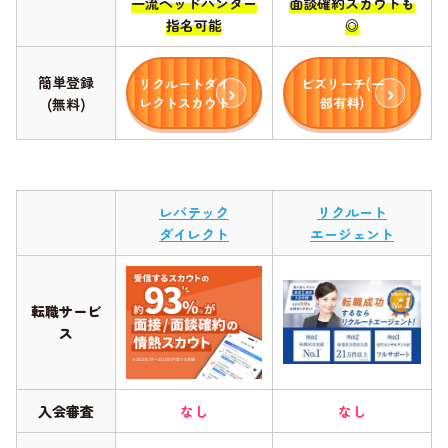
一流ヘッドハンター
面談確約スカウトも
指名可能
◎
簡単登録
リクルートダイ
ビズリーチ(一
レクトスカウト
部有料)
(無料)
レバテック
リクルート
ダイレクト
エージェント
転職サービ
ス
入会審査
なし
なし