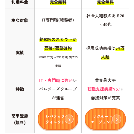
利用料金
完全無料
完全無料
社会人経験のある20
IT専門職(経験者)
主な対象
～40代
約93%のスカウトが
面接/面談確約
採用成功実績は
54万
実績
人超
※2023年7月～2023年9月間での
実績
IT・専門職に強い
レ
業界最大手
特徴
バレジーズグループ
転職支援実績No.1
※
が運営
面接対策が充実
簡単登録
レバテック
リクルート
ダイレクト
エージェント
(無料)