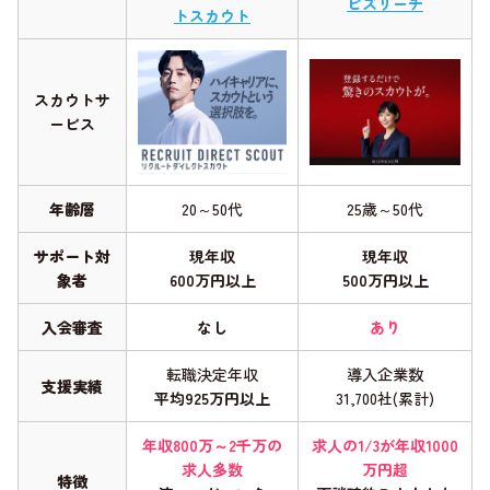
ビズリーチ
トスカウト
スカウトサ
ービス
年齢層
20～50代
25歳～50代
サポート対
現年収
現年収
象者
600万円以上
500万円以上
入会審査
なし
あり
転職決定年収
導入企業数
支援実績
平均925万円以上
31,700社(累計)
年収800万～2千万の
求人の1/3が年収1000
求人多数
万円超
特徴