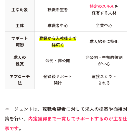
特定のスキル
を
主な対象
転職希望者
保有する人材
主体
求職者中心
企業中心
サポート
登録から入社後まで
求人紹介に特化
範囲
幅広く
求人の
非公開・中核的役割
公開・非公開
性質
が中心
アプローチ
登録後サポート
直接スカウト
法
開始
される
エージェントは、転職希望者に対して求人の提案や面接対
策を行い、
内定獲得まで一貫してサポートするのが主な仕
事です
。