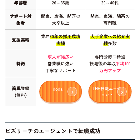
年齢層
26～35歳
20～40代
サポート対
関東、東海、関西の
関東、東海、関西の
象者
大卒以上
専門職
業界
30年の採用成功
大手企業への紹介実
支援実績
実績
績
多数
求人が幅広い
専門分野に精通
特徴
営業職に強い
転職後の年収
平均101
丁寧なサポート
万円アップ
簡単登録
LHH転職エージ
doda
ェント
(無料)
ビズリーチのエージェントで転職成功