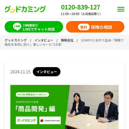
0120-839-127
11:00～18:00（土日祝日除く）
24時間受付
保険の相談
無料
LINEでチャット相談
グッドカミング
/
インタビュー
/
保険会社
/
SOMPOひまわり生命「保険で
病気を未然に防ぐ」新しいサービスの形
2024.11.15
インタビュー