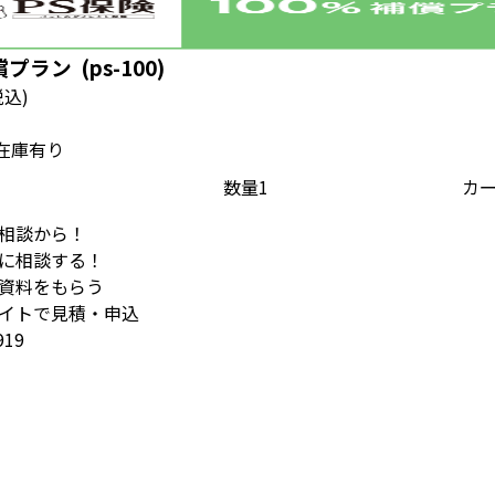
プラン (ps-100)
税込)
 在庫有り
数量
相談から！
に相談する！
イトで見積・申込
919