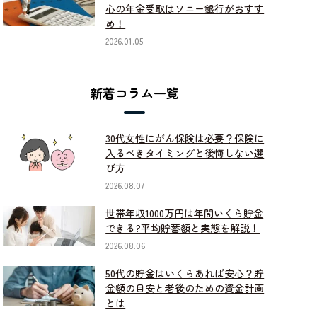
心の年金受取はソニー銀行がおすす
め！
2026.01.05
新着コラム一覧
30代女性にがん保険は必要？保険に
入るべきタイミングと後悔しない選
び方
2026.08.07
世帯年収1000万円は年間いくら貯金
できる?平均貯蓄額と実態を解説！
2026.08.06
50代の貯金はいくらあれば安心？貯
金額の目安と老後のための資金計画
とは