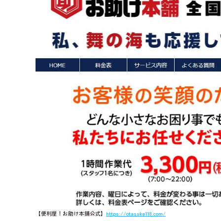
【便利屋！お助け本舗公式】
https://otasuke118.com/