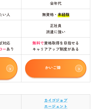
全年代
たい人
無資格・
未経験
正社員
派遣に強い
ば対応
無料で
資格取得を目指せる
ロー
あり
キャリアアップ制度がある
かいご畑
カイゴジョブ
エージェント