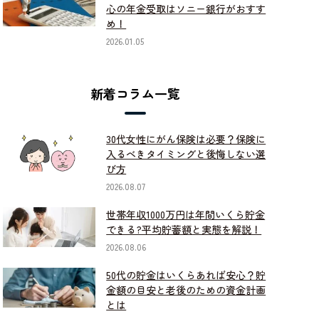
心の年金受取はソニー銀行がおすす
め！
2026.01.05
新着コラム一覧
30代女性にがん保険は必要？保険に
入るべきタイミングと後悔しない選
び方
2026.08.07
世帯年収1000万円は年間いくら貯金
できる?平均貯蓄額と実態を解説！
2026.08.06
50代の貯金はいくらあれば安心？貯
金額の目安と老後のための資金計画
とは