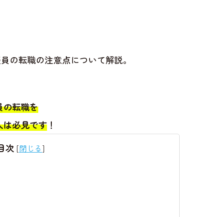
談員の転職の注意点について解説。
員の転職を
人は必見です
！
目次
[
閉じる
]