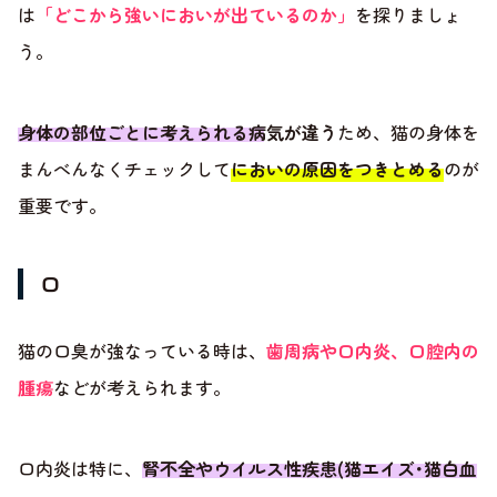
は
「どこから強いにおいが出ているのか」
を探りましょ
う。
身体の部位ごとに考えられる病気が違う
ため、猫の身体を
まんべんなくチェックして
においの原因をつきとめる
のが
重要です。
口
猫の口臭が強なっている時は、
歯周病や口内炎、口腔内の
腫瘍
などが考えられます。
口内炎は特に、
腎不全やウイルス性疾患(猫エイズ･猫白血