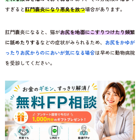
すぎると
肛門嚢炎になり悪臭を放つ
場合があります。
肛門嚢炎になると、猫が
お尻を地面にこすりつけたり頻繁
に舐めたりする
などの症状がみられるため、
お尻をかゆが
ったりお尻からのにおいが気になる場合
は早めに動物病院
を受診してください。