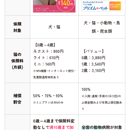
犬・猫・小動物・鳥
保険
犬・猫
対象
類・爬虫類
【0歳～4歳】
ネクスト：800円
【バリュー】
猫の
ライト：610円
0歳：3,880円
保険料
ミニ：140円
1歳：3,540円
(月額)
2歳：3,160円
※50%補償･インターネット割引･
免責額適用特約あり
100%
補償
50%・70%・90%
※入院･通院･手術の1日(1回)の
割合
※ミニプランは70%のみ
上限金額および年間上限回数あ
り
0歳～4歳まで保険料変
動なし
で
満10歳まで加
全国の動物病院が対象