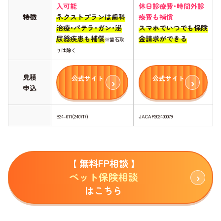
入可能
休日診療費･時間外診
特徴
ネクストプランは歯科
療費も補償
治療･パテラ･ガン･泌
スマホでいつでも保険
尿器疾患も補償
金請求ができる
※歯石取
りは除く
見積
公式サイト
公式サイト
申込
B24-011(240717)
JACAP202400079
【 無料FP相談 】
ペット保険相談
はこちら