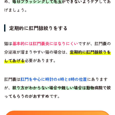
め、
毎日ブラッシングして毛玉ができないようケア
してあ
げましょう。
定期的に肛門腺絞りをする
猫は
基本的には肛門嚢炎にはなりにくい
ですが、肛門嚢の
分泌液が溜まりやすい猫の場合は、
定期的に肛門腺絞りを
してあげる
必要があります。
肛門嚢は
肛門を中心に時計の4時と8時の位置
にあります
が、
絞り方がわからない場合や難しい場合は動物病院で絞
ってもらうのがおすすめ
です。