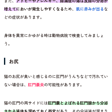
また、
アトピーやアレルギー、脂漏症の猫は皮脂の分泌が
増えてにおいが発生しやすくなる
ため、
肌に赤みが出る
な
どの症状があります。
身体を異常にかゆがる時は動物病院で検査してみましょ
う。
お尻
猫のお尻が臭いと感じるのに肛門がうんちなどで汚れてい
ない場合は、
肛門嚢炎
の可能性があります。
猫の肛門の両サイドには
肛門嚢とよばれる肛門腺から分泌
される液体を溜めておく器官
があり、その分泌液が溜まり