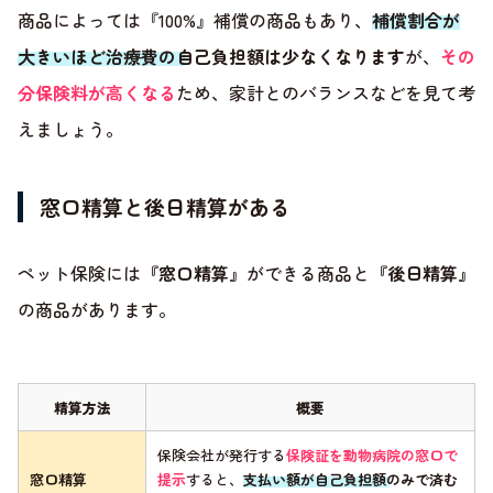
商品によっては『100%』補償の商品もあり、
補償割合が
大きいほど治療費の自己負担額は少なくなります
が、
その
分保険料が高くなる
ため、家計とのバランスなどを見て考
えましょう。
窓口精算と後日精算がある
ペット保険には
『窓口精算』
ができる商品と
『後日精算』
の商品があります。
精算方法
概要
保険会社が発行する
保険証を動物病院の窓口で
窓口精算
提示
すると、
支払い額が自己負担額のみで済む