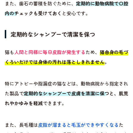
また、歯石の蓄積を防ぐために、
定期的に動物病院で口腔
内のチェックも受けておく
と安心です。
定期的なシャンプーで清潔を保つ
猫も
人間と同様に毎日皮脂が発生する
ため、
猫自身の毛づ
くろいだけでは身体の汚れは落としきれません
。
特にアトピーや脂漏症の猫などは、動物病院から指定され
た製品で
定期的なシャンプーで皮膚を清潔に保つと、肌荒
れやかゆみを軽減
できます。
また、長毛種は
皮脂が溜まると毛玉ができやすくなる
た