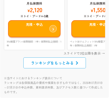
月払保険料
月払保険料
1,550
2,120
¥
¥
※トイ・プードル0
※トイ・プードル0歳
見積・申込
見積・申込
ペットほけんフィット70%補償プラン
70%補償プラン|保険期間：1年 | 保険料払込期間：1
年 | 保険料払込期間：1年
年
ランキングをもっとみる
※当サイトにおけるランキング表示について
ランキングは各保険商品の優劣や推奨を示すものではなく、2026年07月01日
～07月31日の申込件数、資料請求件数、及びアクセス数に基づいて作成した
ものです。