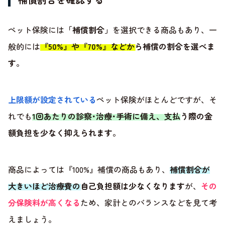
ペット保険には
「補償割合」
を選択できる商品もあり、一
般的には
『50%』や『70%』などから補償の割合を選べま
す
。
上限額が設定されている
ペット保険がほとんどですが、そ
れでも
1回あたりの診察･治療･手術に備え、支払う際の金
額負担を少なく抑えられます
。
商品によっては『100%』補償の商品もあり、
補償割合が
大きいほど治療費の自己負担額は少なくなります
が、
その
分保険料が高くなる
ため、家計とのバランスなどを見て考
えましょう。