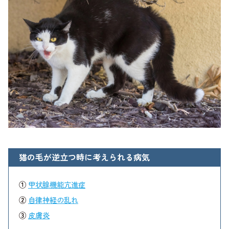
猫の毛が逆立つ時に考えられる病気
①
甲状腺機能亢進症
②
自律神経の乱れ
③
皮膚炎