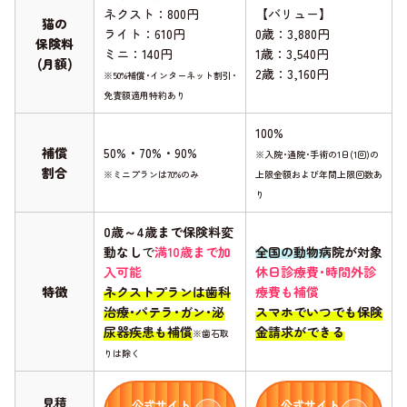
ネクスト：800円
【バリュー】
猫の
ライト：610円
0歳：3,880円
保険料
ミニ：140円
1歳：3,540円
(月額)
2歳：3,160円
※50%補償･インターネット割引･
免責額適用特約あり
100%
補償
50%・70%・90%
※入院･通院･手術の1日(1回)の
割合
※ミニプランは70%のみ
上限金額および年間上限回数あ
り
0歳～4歳まで保険料変
動なし
で
満10歳まで加
全国の動物病院が対象
入可能
休日診療費･時間外診
特徴
ネクストプランは歯科
療費も補償
治療･パテラ･ガン･泌
スマホでいつでも保険
尿器疾患も補償
金請求ができる
※歯石取
りは除く
見積
公式サイト
公式サイト