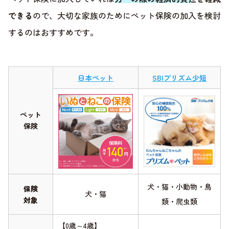
できる
ので、大切な家族のためにペット保険の加入を検討
するのはおすすめです。
日本ペット
SBIプリズム少短
ペット
保険
犬・猫・小動物・鳥
保険
犬・猫
対象
類・爬虫類
【0歳～4歳】