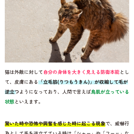
猫は外敵に対して
自分の身体を大きく見える防衛本能
とし
て、皮膚にある
「立毛筋(りつもうきん)」が収縮して毛が
逆立つ
ようになっており、人間で言えば
鳥肌が立っている
状態
といえます。
驚いた時や恐怖や興奮を感じた時に起こる現象
で、威嚇行
為として毛を逆立てている時は「シャー」や「フーッ」な