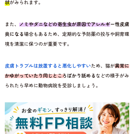
状
がみられます。
また、
ノミやダニなどの寄生虫が原因でアレルギー性皮膚
炎になる
場合もあるため、定期的な予防薬の投与や飼育環
境を清潔に保つのが重要です。
皮膚トラブルは放置すると悪化しやすい
ため、猫が
異常に
かゆがっていたり同じところばかり舐める
などの様子がみ
られたら早めに動物病院を受診しましょう。