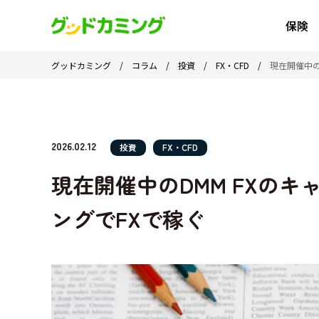
保険
グッドカミング
/
コラム
/
投資
/
FX・CFD
/
現在開催中の
2026.02.12
投資
FX・CFD
現在開催中のDMM FXの
ングでFXで稼ぐ