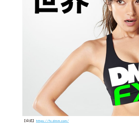
【公式】
https://fx.dmm.com/