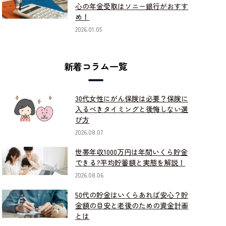
心の年金受取はソニー銀行がおすす
め！
2026.01.05
新着コラム一覧
30代女性にがん保険は必要？保険に
入るべきタイミングと後悔しない選
び方
2026.08.07
世帯年収1000万円は年間いくら貯金
できる?平均貯蓄額と実態を解説！
2026.08.06
50代の貯金はいくらあれば安心？貯
金額の目安と老後のための資金計画
とは